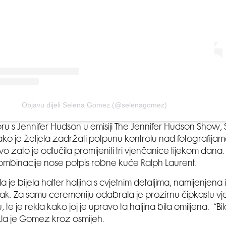
Objavu dijeli Selena Gomez (@selenagomez)
u s Jennifer Hudson u emisiji The Jennifer Hudson Show, 
kako je željela zadržati potpunu kontrolu nad fotografijam
o zato je odlučila promijeniti tri vjenčanice tijekom dana. 
mbinacije nose potpis robne kuće Ralph Laurent.
ila je bijela halter haljina s cvjetnim detaljima, namijenjena 
k. Za samu ceremoniju odabrala je prozirnu čipkastu vj
, te je rekla kako joj je upravo ta haljina bila omiljena. “Bila
kla je Gomez kroz osmijeh.