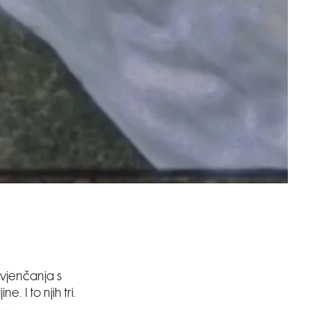
 vjenčanja s
 I to njih tri.