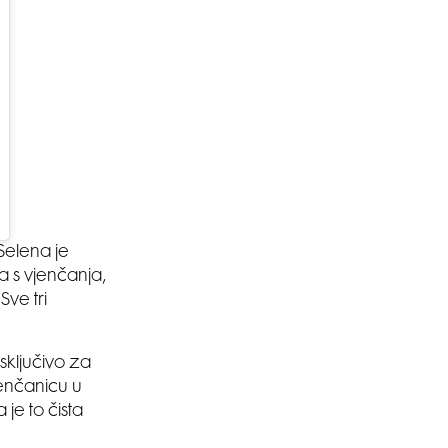
Selena je
a s vjenčanja,
Sve tri
isključivo za
enčanicu u
 je to čista