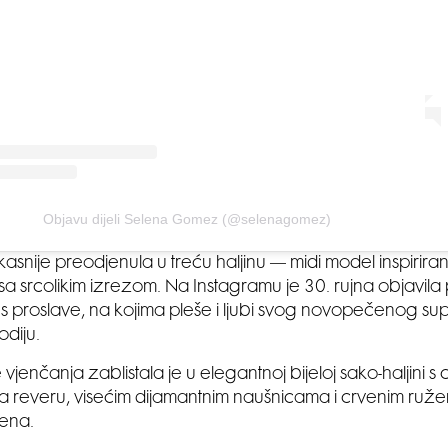
Objavu dijeli Selena Gomez (@selenagomez)
kasnije preodjenula u treću haljinu — midi model inspirira
 sa srcolikim izrezom. Na Instagramu je 30. rujna objavila
e s proslave, na kojima pleše i ljubi svog novopečenog s
diju.
 vjenčanja zablistala je u elegantnoj bijeloj sako-haljini s 
a reveru, visećim dijamantnim naušnicama i crvenim ruž
rena.