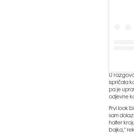
U razgovor
ispričala 
pa je uprav
odjevne ko
Prvi look b
sam dolaza
halter kroju
bajka,” re