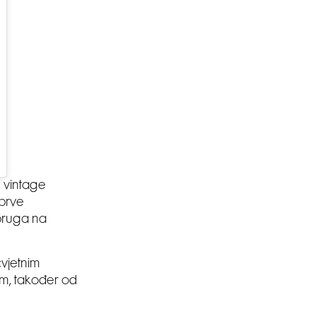
n vintage
 prve
upruga na
cvjetnim
em, također od