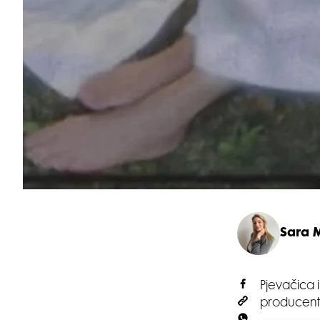
Sara 
Pjevačica 
producento