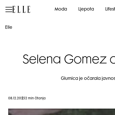
Elle
Moda
Ljepota
Lifes
Elle
Selena Gomez otk
Glumica je očarala javno
08.12.2025
2 min čitanja