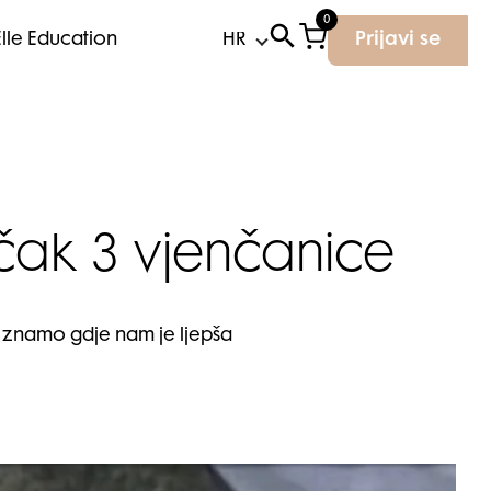
0
Elle Education
Prijavi se
 čak 3 vjenčanice
 znamo gdje nam je ljepša