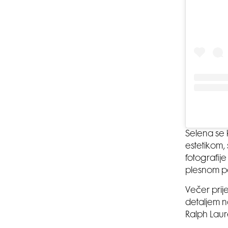
Selena se 
estetikom,
fotografij
plesnom po
Večer prije
detaljem n
Ralph Lau