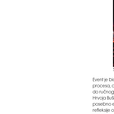
Event je bi
procesa, o
do ručnog 
Hrvoja Buš
posebno em
refleksije