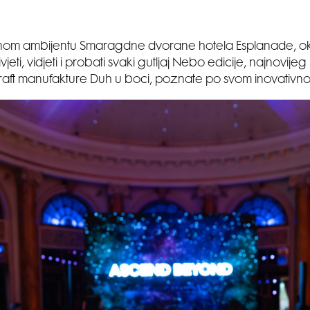
om ambijentu Smaragdne dvorane hotela Esplanade, okup
ivjeti, vidjeti i probati svaki gutljaj Nebo edicije, najnovije
raft manufakture Duh u boci, poznate po svom inovativno