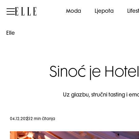
Elle
Moda
Ljepota
Lifes
Elle
Sinoć je Hot
Uz glazbu, stručni tasting i em
04.12.2025
2 min čitanja