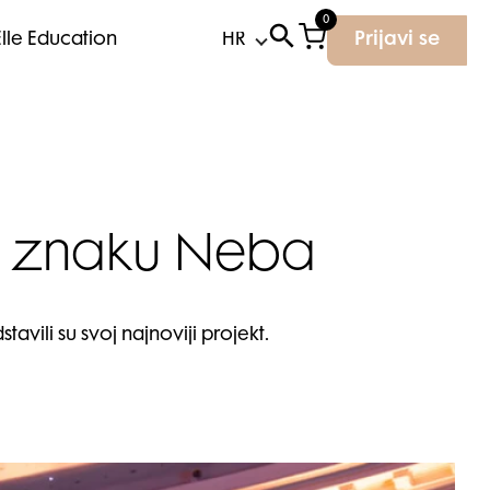
0
Elle Education
Prijavi se
 u znaku Neba
avili su svoj najnoviji projekt.