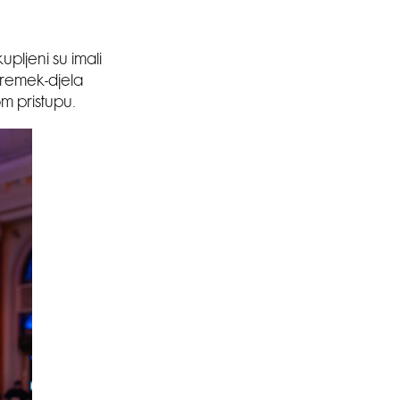
ljeni su imali
g remek-djela
m pristupu.