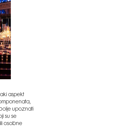
vaki aspekt
 komponenata,
 bolje upoznati
i su se
ili osobne