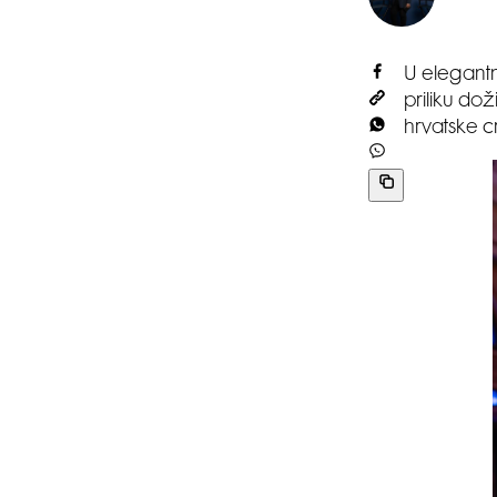
U elegantn
priliku dož
hrvatske c