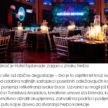
Sinoć je Hotel Esplanade zasjao u znaku Neba
o više od obične degustacije – bio je to osjetilni let kroz s
d odabira najfinijih sastojaka i posebnih odležavajućih
punjenja i etiketiranja svake boce. Uzvanici su mogli još
ića i Tomislava Anadolca, kreativne umove iza brenda, koj
otivno obratili okupljenima, zahvalili na podršci i podijel
 o putu koji je doveo do stvaranja Nebo kolekcije.