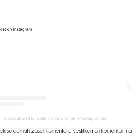
post on Instagram
A post shared by Sofia Richie Grainge (@sofiagrainge)
ji su odmah zasuli komentare čestitkama i komentarima 