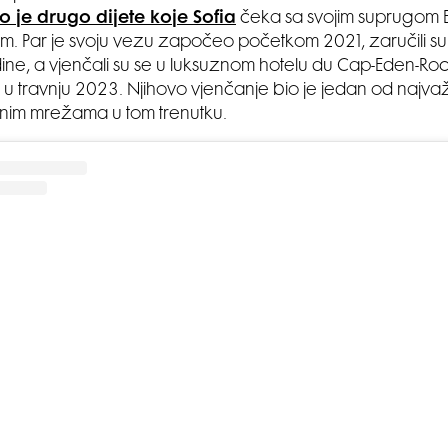
o je drugo dijete koje Sofia
čeka sa svojim suprugom E
. Par je svoju vezu započeo početkom 2021, zaručili su 
ne, a vjenčali su se u luksuznom hotelu du Cap-Eden-Roc
 u travnju 2023. Njihovo vjenčanje bio je jedan od najva
enim mrežama u tom trenutku.