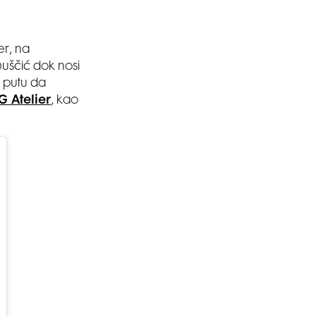
er, na
buščić dok nosi
a putu da
G Atelier
, kao