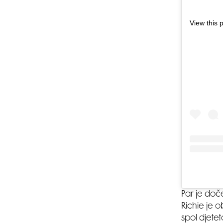
View this 
Par je doč
Richie je o
spol djete