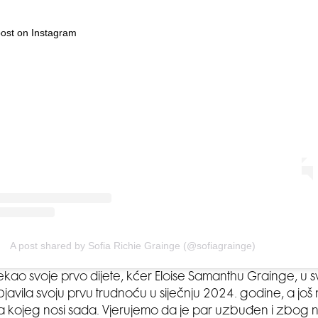
post on Instagram
A post shared by Sofia Richie Grainge (@sofiagrainge)
ekao svoje prvo dijete, kćer Eloise Samanthu Grainge, u s
bjavila svoju prvu trudnoću u siječnju 2024. godine, a još
ta kojeg nosi sada. Vjerujemo da je par uzbuđen i zbog 