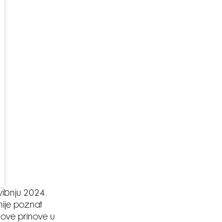
SMANJI
vibnju 2024.
 nije poznat
nove prinove u