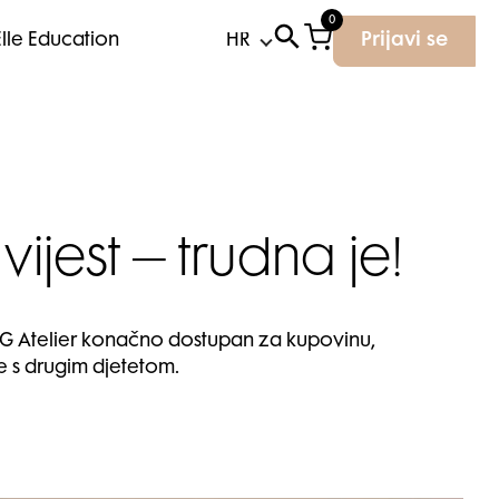
0
Elle Education
Prijavi se
vijest – trudna je!
SRG Atelier konačno dostupan za kupovinu,
je s drugim djetetom.