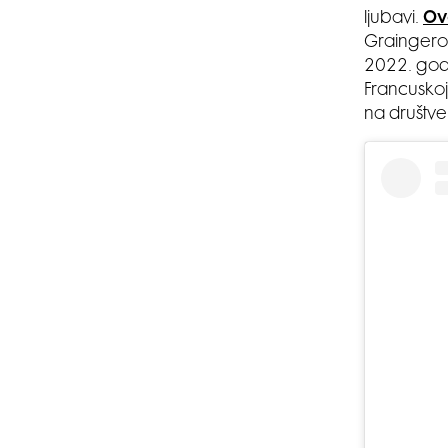
ljubavi.
Ov
Graingerom
2022. godi
Francuskoj
na društv