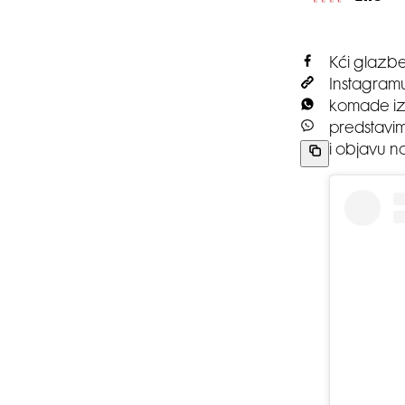
Kći glazbe
Instagramu 
komade iz 
predstavim
i objavu n