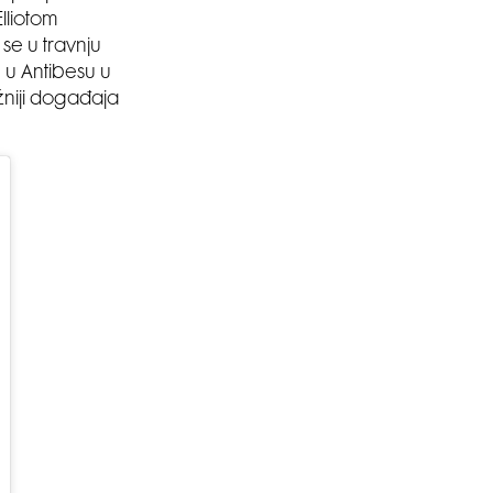
lliotom
se u travnju
 u Antibesu u
žniji događaja