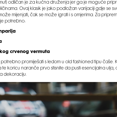
mut) odličan je za kućna druženja jer ga je moguće pripr
ičinama. Ovaj klasik je jako podložan varijaciji gdje se s
može mijenjati, čak se može igrati i s omjerima. Za pripre
 je potrebno:
parija
a
tkog crvenog vermuta
 potrebno promiješati s ledom u old fashioned tipu čaše. Ko
 te koricu naranče prvo stisnite da pusti esencijalna ulja,
 za dekoraciju.