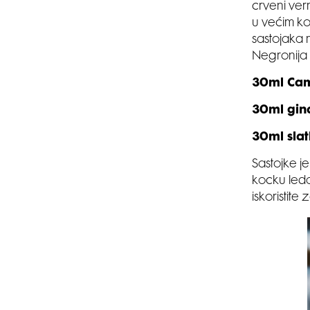
crveni ver
u većim kol
sastojaka 
Negronija
30ml Cam
30ml gin
30ml sla
Sastojke je
kocku leda
iskoristite