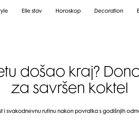
tyle
Elle stav
Horoskop
Decoration
jetu došao kraj? Do
za savršen koktel
st i svakodnevnu rutinu nakon povratka s godišnjih odmo