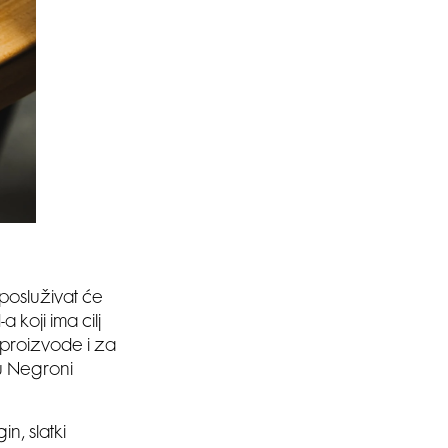
posluživat će
 koji ima cilj
h proizvode i za
 u Negroni
n, slatki