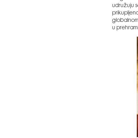
udružuju s
prikupljeno
globalnom 
u prehrambe