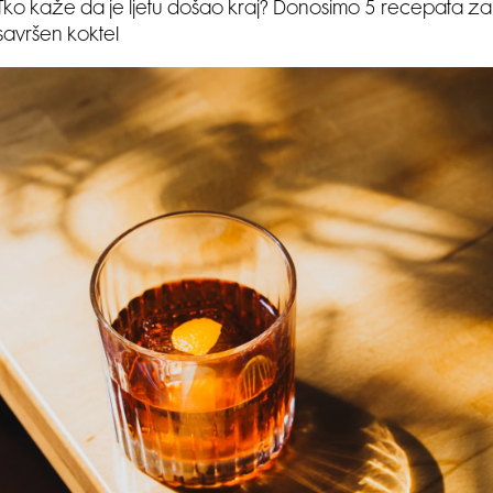
Tko kaže da je ljetu došao kraj? Donosimo 5 recepata za
savršen koktel