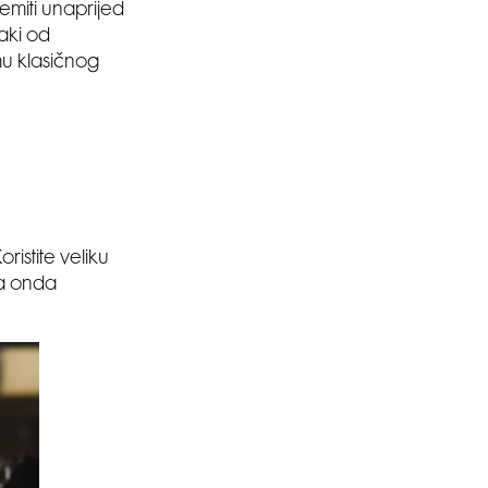
emiti unaprijed
vaki od
mu klasičnog
SMANJI
ristite veliku
 a onda