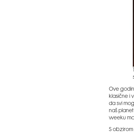
Ove godine
klasične i 
da svi mogu
naš planet
weeku može
S obzirom d