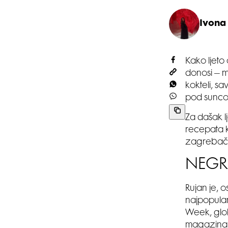
Ivona 
Kako ljeto
donosi – m
kokteli, sa
pod sunc
Za dašak l
recepata k
zagrebačk
NEGRO
Rujan je, 
najpopular
Week, glob
magazina I