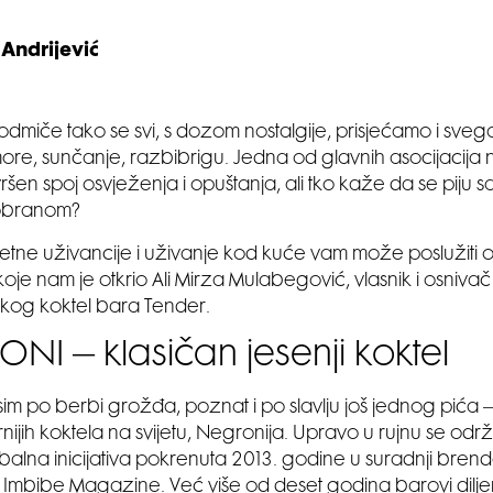
Andrijević
 odmiče tako se svi, s dozom nostalgije, prisjećamo i sveg
ore, sunčanje, razbibrigu. Jedna od glavnih asocijacija na
vršen spoj osvježenja i opuštanja, ali tko kaže da se piju 
obranom?
jetne uživancije i uživanje kod kuće vam može poslužiti o
oje nam je otkrio Ali Mirza Mulabegović, vlasnik i osniv
og koktel bara Tender.
NI – klasičan jesenji koktel
osim po berbi grožđa, poznat i po slavlju još jednog pića
nijih koktela na svijetu, Negronija. Upravo u rujnu se odr
alna inicijativa pokrenuta 2013. godine u suradnji bren
mbibe Magazine. Već više od deset godina barovi diljem