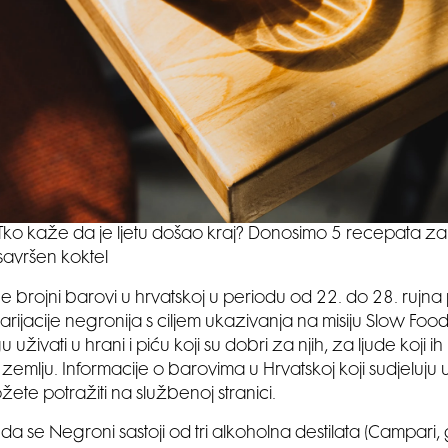
Tko kaže da je ljetu došao kraj? Donosimo 5 recepata za
savršen koktel
 brojni barovi u hrvatskoj u periodu od 22. do 28. rujna 
varijacije negronija s ciljem ukazivanja na misiju Slow Food-a
 uživati u hrani i piću koji su dobri za njih, za ljude koji i
 zemlju. Informacije o barovima u Hrvatskoj koji sudjeluju
te potražiti na službenoj stranici.
a se Negroni sastoji od tri alkoholna destilata (Campari, gi