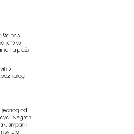
a što ono
 ljeto su i
samo na plaži
vih 5
ač poznatog
 – jednog od
žava i Negroni
da Campari i
 svijeta