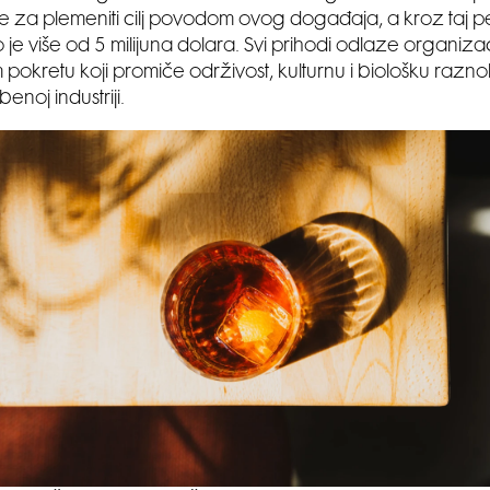
e za plemeniti cilj povodom ovog događaja, a kroz taj p
 je više od 5 milijuna dolara. Svi prihodi odlaze organizac
pokretu koji promiče održivost, kulturnu i biološku raznol
noj industriji.