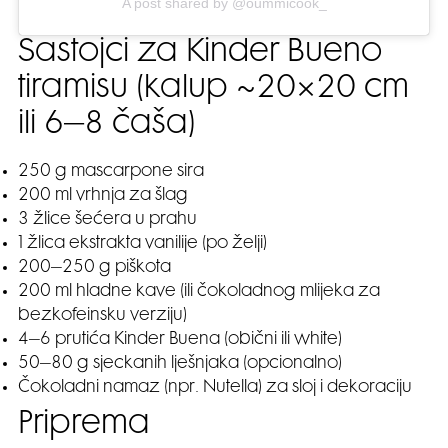
A post shared by @oummicook_
Sastojci za Kinder Bueno
tiramisu (kalup ~20×20 cm
ili 6–8 čaša)
250 g mascarpone sira
200 ml vrhnja za šlag
3 žlice šećera u prahu
1 žlica ekstrakta vanilije (po želji)
200–250 g piškota
200 ml hladne kave (ili čokoladnog mlijeka za
bezkofeinsku verziju)
4–6 prutića Kinder Buena (obični ili white)
50–80 g sjeckanih lješnjaka (opcionalno)
Čokoladni namaz (npr. Nutella) za sloj i dekoraciju
Priprema