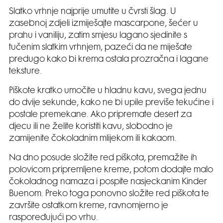
Slatko vrhnje najprije umutite u čvrsti šlag. U
zasebnoj zdjeli izmiješajte mascarpone, šećer u
prahu i vaniliju, zatim smjesu lagano sjedinite s
tučenim slatkim vrhnjem, pazeći da ne miješate
predugo kako bi krema ostala prozračna i lagane
teksture.
Piškote kratko umočite u hladnu kavu, svega jednu
do dvije sekunde, kako ne bi upile previše tekućine i
postale premekane. Ako pripremate desert za
djecu ili ne želite koristiti kavu, slobodno je
zamijenite čokoladnim mlijekom ili kakaom.
Na dno posude složite red piškota, premažite ih
polovicom pripremljene kreme, potom dodajte malo
čokoladnog namaza i pospite nasjeckanim Kinder
Buenom. Preko toga ponovno složite red piškota te
završite ostatkom kreme, ravnomjerno je
raspoređujući po vrhu.