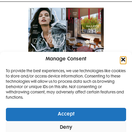
Manage Consent
Pretplati se na časopis
To provide the best experiences, we use technologies like cookies
PRETPLATITE SE
to store and/or access device information. Consenting to these
SMANJI
technologies will allow us to process data such as browsing
behavior or unique IDs on this site. Not consenting or
withdrawing consent, may adversely affect certain features and
4 IZDANJA
functions.
MAGAZINA ELLE
I 2 IZDANJA ELLE
Accept
DECORATIONA +
Elle Projects
Elle Beauty Awards
Elle Style Awards
Deny
POKLON
ZA
Horoskop
Elle stav
Lifestyle
Decoration