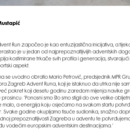
Mustapić
ent Run započeo je kao entuzijastična inicijativa, a tije
rastao je u jedan od najprepoznatljivijih adventskih događ
ja kostimirane trkače svih profila i generacija, stvarajući
ortski aspekt.
a se uvodno obratio Mario Petrović, predsjednik MPR Gr
ra Zagreb Advent Runa, koji je istaknuo da utrka nije sam
eć pokret koji desetu godinu zaredom mijenja navike gra
prosincu: ‘Ponosni smo što smo stigli do ove velike obljet
e malo, a energija koju osjećamo na svakom startu potvr
r. Svake godine okupljamo tisuće sudionika, snažno dop
noj prepoznatljivosti Zagreba u adventu te potvrđujem
u vodećim europskim adventskim destinacijama.’