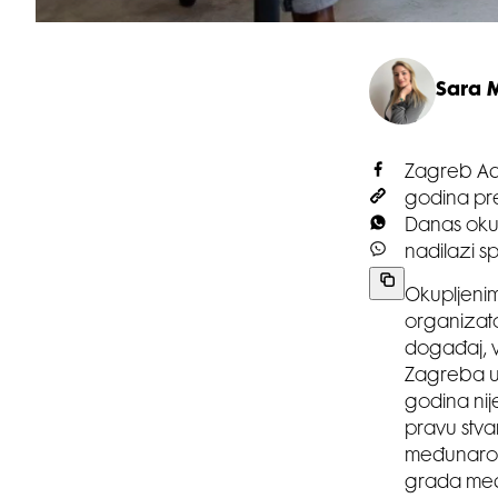
Sara 
Zagreb Adv
godina pre
Danas okupl
nadilazi sp
Okupljenim
organizato
događaj, v
Zagreba u 
godina nij
pravu stva
međunarod
grada međ