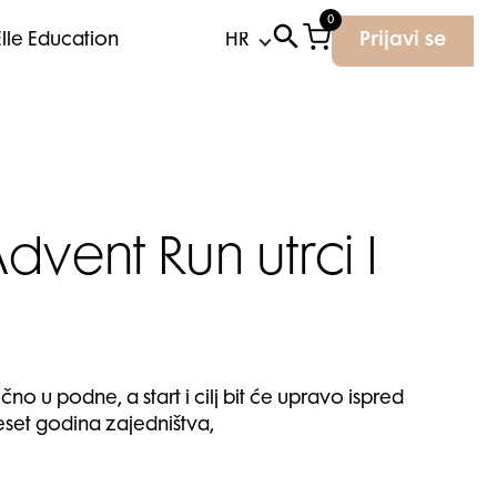
0
Elle Education
Prijavi se
vent Run utrci I
no u podne, a start i cilj bit će upravo ispred
set godina zajedništva,