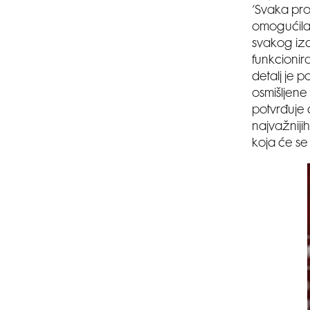
‘Svaka pro
omogućila n
svakog izd
funkcionir
detalj je 
osmišljene
potvrđuje 
najvažniji
koja će se 