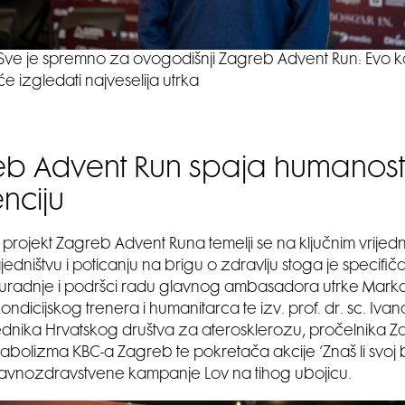
Sve je spremno za ovogodišnji Zagreb Advent Run: Evo 
će izgledati najveselija utrka
b Advent Run spaja humanost, 
nciju
 projekt Zagreb Advent Runa temelji se na ključnim vrijed
zajedništvu i poticanju na brigu o zdravlju stoga je specifič
suradnje i podršci radu glavnog ambasadora utrke Mark
ondicijskog trenera i humanitarca te izv. prof. dr. sc. Ivan
dnika Hrvatskog društva za aterosklerozu, pročelnika 
tabolizma KBC-a Zagreb te pokretača akcije ‘Znaš li svoj br
 javnozdravstvene kampanje Lov na tihog ubojicu.