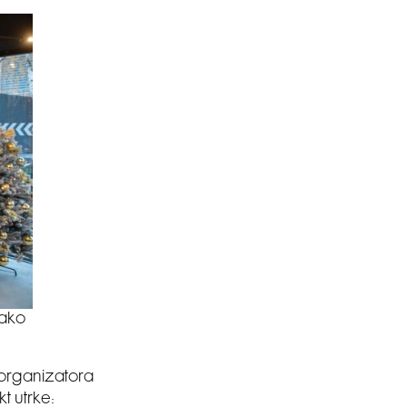
kako
d organizatora
t utrke: