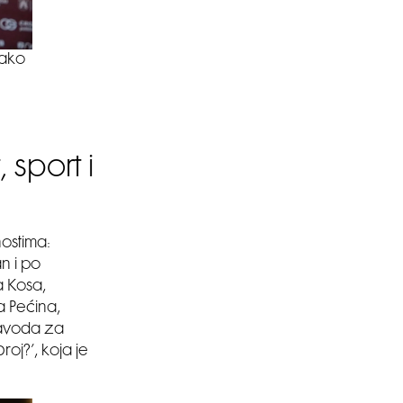
kako
SMANJI
sport i
nostima:
an i po
a Kosa,
a Pećina,
Zavoda za
oj?’, koja je