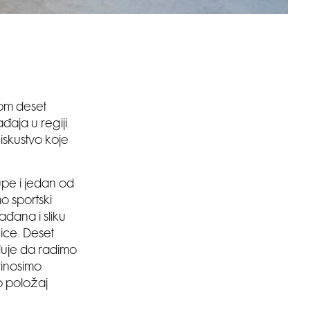
kom deset
aja u regiji.
 iskustvo koje
upe i jedan od
o sportski
đana i sliku
nice. Deset
đuje da radimo
rinosimo
o položaj