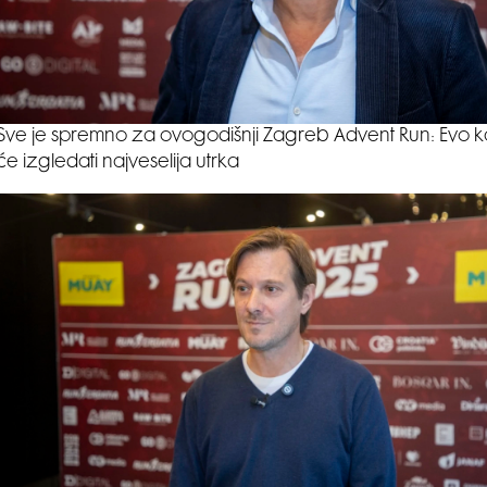
Sve je spremno za ovogodišnji Zagreb Advent Run: Evo 
će izgledati najveselija utrka