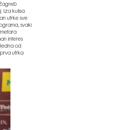
 Zagreb
. Iza kulisa
dan utrke sve
rograma, svaki
lometara
man interes
. Jedna od
 prva utrka