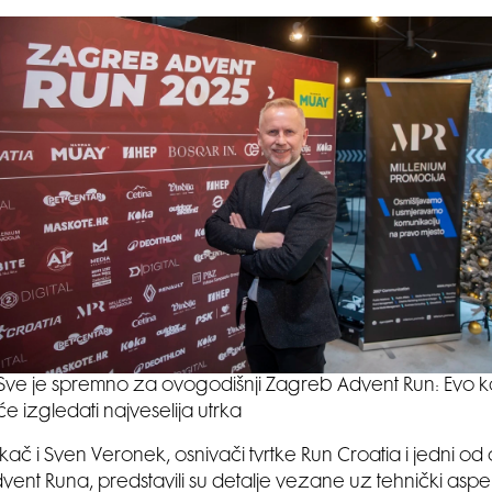
Sve je spremno za ovogodišnji Zagreb Advent Run: Evo 
će izgledati najveselija utrka
okač i Sven Veronek, osnivači tvrtke Run Croatia i jedni o
ent Runa, predstavili su detalje vezane uz tehnički aspek