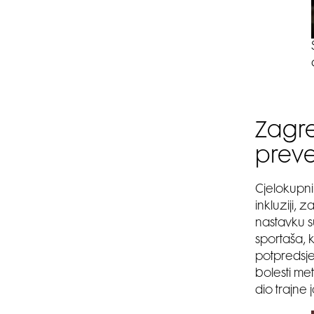
Zagre
preve
Cjelokupni
inkluziji, 
nastavku 
sportaša, k
potpredsje
bolesti me
dio trajne