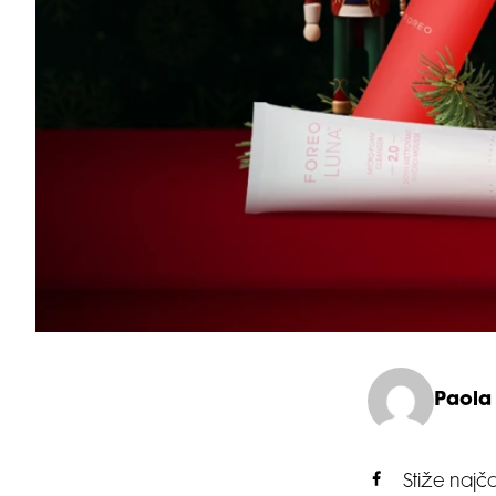
Paola
Stiže najč