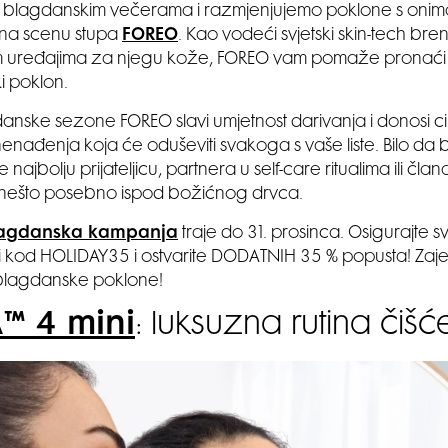
 blagdanskim večerama i razmjenjujemo poklone s onima
 na scenu stupa
FOREO
. Kao vodeći svjetski skin-tech br
im uređajima za njegu kože, FOREO vam pomaže pronaći
i poklon.
nske sezone FOREO slavi umjetnost darivanja i donosi ci
enađenja koja će oduševiti svakoga s vaše liste. Bilo da 
najbolju prijateljicu, partnera u self-care ritualima ili člana 
 nešto posebno ispod božićnog drvca.
agdanska kampanja
traje do 31. prosinca. Osigurajte s
i kod HOLIDAY35 i ostvarite DODATNIH 35 % popusta! Zaj
blagdanske poklone!
™ 4 mini
: luksuzna rutina čišć