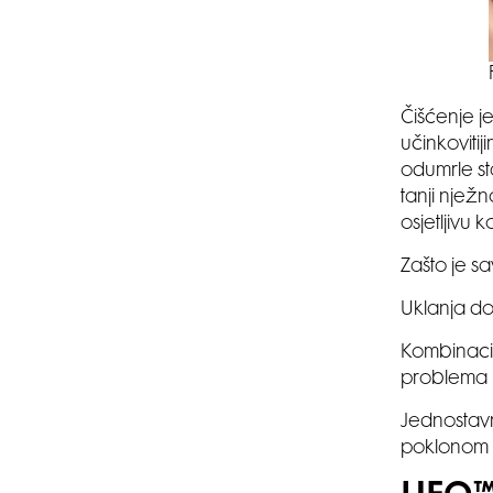
Čišćenje je
učinkovitij
odumrle sta
tanji nježn
osjetljivu 
Zašto je s
Uklanja do
Kombinacija
problema
Jednostav
poklonom n