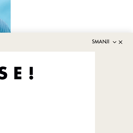
SMANJI
 20 minuta
tual, koristeći
kovit i