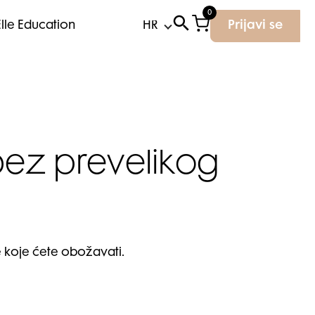
0
Elle Education
Prijavi se
bez prevelikog
 koje ćete obožavati.