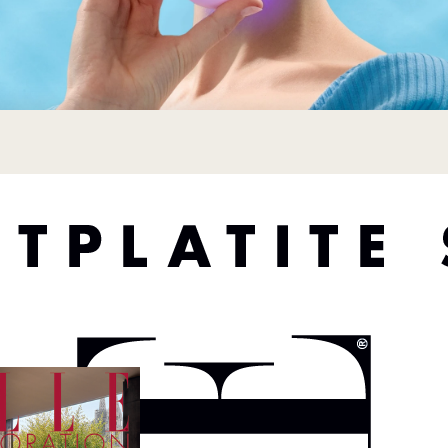
FOREO pokloni koji oduševljavaju bez prevelikog troška
i savršen je za sve koji obožavaju spa rutine, ali nemaju
j pametni beauty gadget pretvara maskiranje u 2-minutni ri
 svjetlosnu terapiju kako bi pojačao učinak maske. Brz, učin
godan baš poput mini spa tretmana kod kuće.
avršen poklon:
a kožu i do 126 % u samo dvije minute