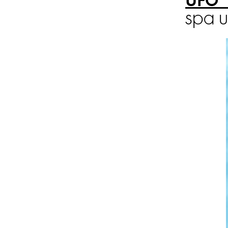
UFO™
spa u