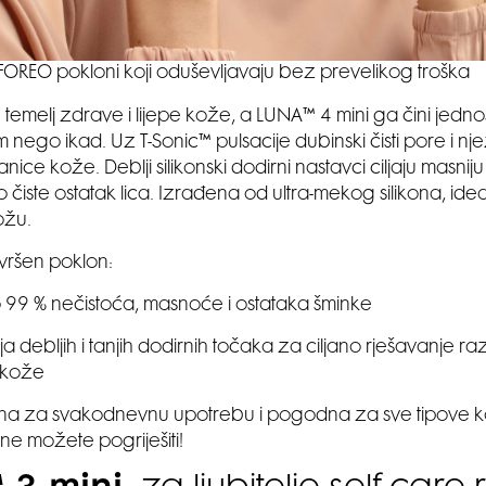
FOREO pokloni koji oduševljavaju bez prevelikog troška
 temelj zdrave i lijepe kože, a LUNA™ 4 mini ga čini jednos
im nego ikad. Uz T-Sonic™ pulsacije dubinski čisti pore i n
nice kože. Deblji silikonski dodirni nastavci ciljaju masnij
o čiste ostatak lica. Izrađena od ultra-mekog silikona, idea
kožu.
avršen poklon:
 99 % nečistoća, masnoće i ostataka šminke
 debljih i tanjih dodirnih točaka za ciljano rješavanje razl
 kože
na za svakodnevnu upotrebu i pogodna za sve tipove k
e možete pogriješiti!