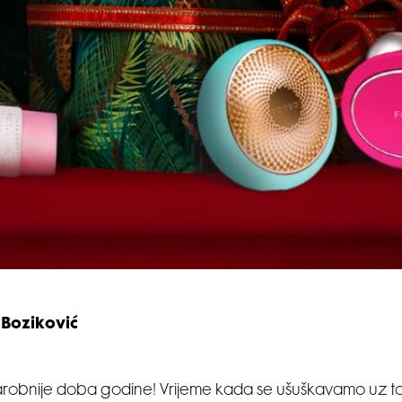
 Boziković
arobnije doba godine! Vrijeme kada se ušuškavamo uz t