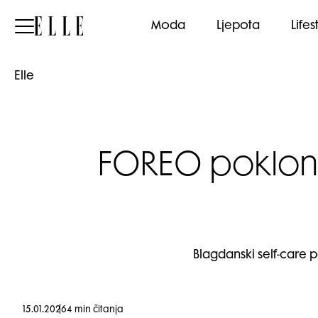
Elle
Moda
Ljepota
Lifes
Elle
FOREO pokloni
Blagdanski self-care
15.01.2026
4 min čitanja