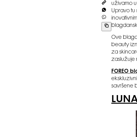
uživamo u
Upravo tu
inovativn
blagdansk
Ove blagda
beauty izn
za skincare 
zaslužuje
FOREO bl
ekskluzivn
savršene 
LUNA