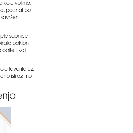
 koje volimo.
end, poznat po
 savršen
jele saonice
birate poklon
obitelji koji
voje favorite uz
edno istražimo
enja