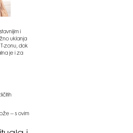
tavnijim i
ježno uklanja
u T-zonu, dok
lna je i za
ičitih
ože – s ovim