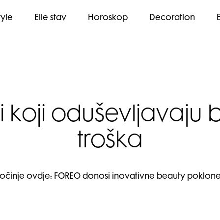
tyle
Elle stav
Horoskop
Decoration
 koji oduševljavaju 
troška
 počinje ovdje: FOREO donosi inovativne beauty poklone