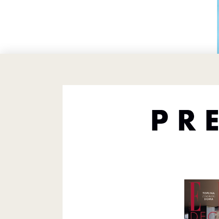
UFO™ 3 min
viška. Ova
toplinsku i
iznimno u
Zašto je s
Hidratizir