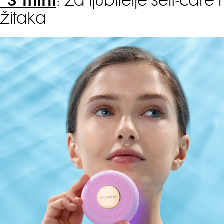
 3 mini
: za ljubitelje self-care r
žitaka