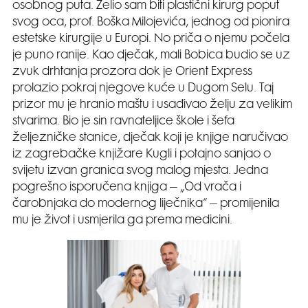
osobnog puta. Želio sam biti plastični kirurg poput
svog oca, prof. Boška Milojevića, jednog od pionira
estetske kirurgije u Europi. No priča o njemu počela
je puno ranije. Kao dječak, mali Bobica budio se uz
zvuk drhtanja prozora dok je Orient Express
prolazio pokraj njegove kuće u Dugom Selu. Taj
prizor mu je hranio maštu i usađivao želju za velikim
stvarima. Bio je sin ravnateljice škole i šefa
željezničke stanice, dječak koji je knjige naručivao
iz zagrebačke knjižare Kugli i potajno sanjao o
svijetu izvan granica svog malog mjesta. Jedna
pogrešno isporučena knjiga – „Od vrača i
čarobnjaka do modernog liječnika“ – promijenila
mu je život i usmjerila ga prema medicini.