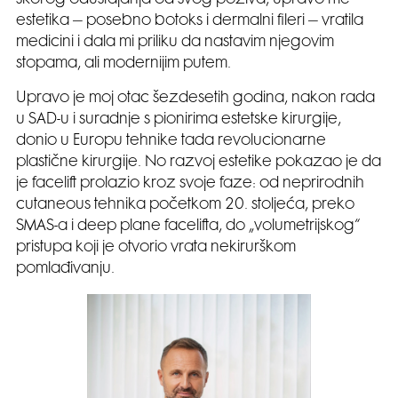
estetika – posebno botoks i dermalni fileri – vratila
medicini i dala mi priliku da nastavim njegovim
stopama, ali modernijim putem.
Upravo je moj otac šezdesetih godina, nakon rada
u SAD-u i suradnje s pionirima estetske kirurgije,
donio u Europu tehnike tada revolucionarne
plastične kirurgije. No razvoj estetike pokazao je da
je facelift prolazio kroz svoje faze: od neprirodnih
cutaneous tehnika početkom 20. stoljeća, preko
SMAS-a i deep plane facelifta, do „volumetrijskog“
pristupa koji je otvorio vrata nekirurškom
pomlađivanju.