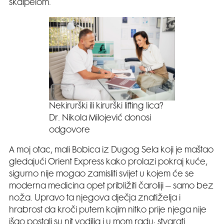
skalpelom.
Nekirurški ili kirurški lifting lica?
Dr. Nikola Milojević donosi
odgovore
A moj otac, mali Bobica iz Dugog Sela koji je maštao
gledajući Orient Express kako prolazi pokraj kuće,
sigurno nije mogao zamisliti svijet u kojem će se
moderna medicina opet približiti čaroliji – samo bez
noža. Upravo ta njegova dječja znatiželja i
hrabrost da kroči putem kojim nitko prije njega nije
išao postali su nit vodilja i u mom radu: stvarati