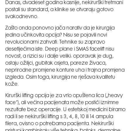
Danas, dvadeset godina kasnije, nekirurški tretmani
postali su standard, a klinike se otvaraju gotovo
svakodnevno.
Zašto onda ponovno jača narativ da je kirurgija
jedina učinkovita opcija? Nisu se pojavili novi
revolucionarni zahvati. Tehnike su zapravo
desetljećima iste. Deep plane i SMAS facelift nisu
novost, a rizici su i dalje veliki: oporavak je dug,
ostaju ožiljci, gubitak osjeta, pareze živaca,
neprirodne promjene konture uha i trajna promjena
izgleda. Osim toga, kirurgija ne rješava kvalitetu
kože.
Kirurški lifting opcija je za vrlo opuštena lica („heavy
face“), ali većina pacijenata može postići iznimne
rezultate bez operacije. U estetskoj medicini biramo
radi li se nekirurški lifting s 3, 4, 8, 10 ili 14 ampula
filera, ovisno o potrebama pacijenta. Nekirurški
pristupi kombiniraju više tehnika: botoks, dermalne