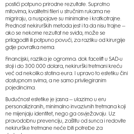
postići potpuno prirodne rezultate. Suprotno
mitovima, kvalitetni fileri u stručnim rukama ne
migriraju, a nuspojave su minimalne i kratkotrajne.
Prednost nekirurških metoda jest i ta da nisu trajne –
ako se nekome rezultat ne sviđa, može se
prilagoditi ili potpuno povući, za razliku od kirurgije
gdje povratka nema.
Financijski, razlika je ogromna: dok facelift u SAD-u
stoji i do 300.000 dolara, nekirurški tretmani kreću
već od nekoliko stotina eura. I upravo to estetiku čini
dostupnom svima, a ne samo privilegiranim
pojedincima.
Budućnost estetike je jasna – ulazimo u eru
personaliziranih, minimalno invazivnih tretmana koji
ne mijenjaju identitet, nego ga osvježavaju. Uz
pravodobnu prevenciju, zaštitu od sunca i redovite
nekirurške tretmane neće biti potrebe za