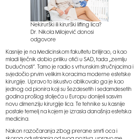
Nekirurški ili kirurški lifting lica?
Dr. Nikola Milojević donosi
odgovore
Kasnije je na Medicinskom fakultetu briljirao, a kao
mladi liječnik dobio priliku otići u SAD, tada „zemlju
budućnosti“. Tamo je radio s vrhunskim stručnjacima i
svjedočio prvim velikim koracima moderne estetske
kirurgije. Upravo to iskustvo oblikovalo ga je kao
jednog od pionira koji su šezdesetih i sedamdesetih
godina prošlog stoljeća u Europu donijeli sasvim
novu dimenziju kirurgije lica. Te tehnike su kasnije
postale temelj na kojem je izrasla današnja estetska
medicina.
Nakon razočaranja zbog prerane smrti oca i
skorog odustajanja od svog poziva, upravo me