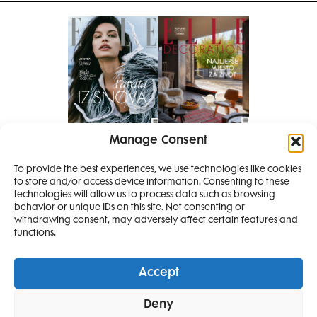
Manage Consent
Pretplati se na časopis
To provide the best experiences, we use technologies like cookies
PRETPLATITE SE
to store and/or access device information. Consenting to these
SMANJI
technologies will allow us to process data such as browsing
behavior or unique IDs on this site. Not consenting or
withdrawing consent, may adversely affect certain features and
4 IZDANJA
functions.
MAGAZINA ELLE
I 2 IZDANJA ELLE
Accept
DECORATIONA +
Elle Projects
Elle Beauty Awards
Elle Style Awards
Deny
POKLON
ZA
Horoskop
Elle stav
Lifestyle
Decoration