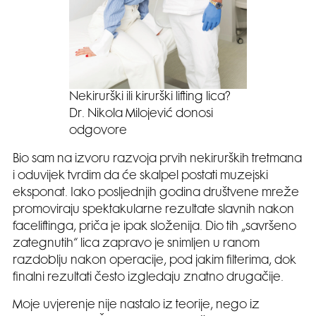
Nekirurški ili kirurški lifting lica?
Dr. Nikola Milojević donosi
odgovore
Bio sam na izvoru razvoja prvih nekirurških tretmana
i oduvijek tvrdim da će skalpel postati muzejski
eksponat. Iako posljednjih godina društvene mreže
promoviraju spektakularne rezultate slavnih nakon
faceliftinga, priča je ipak složenija. Dio tih „savršeno
zategnutih“ lica zapravo je snimljen u ranom
razdoblju nakon operacije, pod jakim filterima, dok
finalni rezultati često izgledaju znatno drugačije.
Moje uvjerenje nije nastalo iz teorije, nego iz