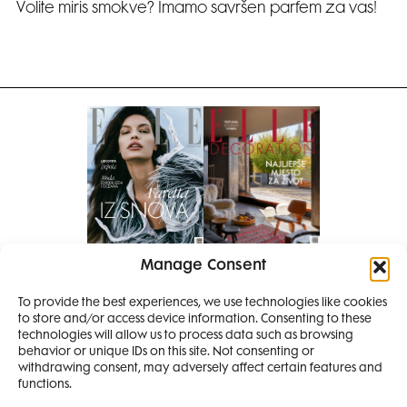
Volite miris smokve? Imamo savršen parfem za vas!
Manage Consent
Pretplati se na časopis
PRETPLATITE SE
To provide the best experiences, we use technologies like cookies
to store and/or access device information. Consenting to these
SMANJI
technologies will allow us to process data such as browsing
behavior or unique IDs on this site. Not consenting or
withdrawing consent, may adversely affect certain features and
4 IZDANJA
functions.
MAGAZINA ELLE