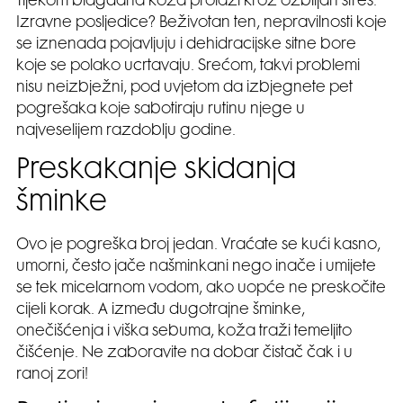
Tijekom blagdana koža prolazi kroz ozbiljan stres.
Izravne posljedice? Beživotan ten, nepravilnosti koje
se iznenada pojavljuju i dehidracijske sitne bore
koje se polako ucrtavaju. Srećom, takvi problemi
nisu neizbježni, pod uvjetom da izbjegnete pet
pogrešaka koje sabotiraju rutinu njege u
najveselijem razdoblju godine.
Preskakanje skidanja
šminke
Ovo je pogreška broj jedan. Vraćate se kući kasno,
umorni, često jače našminkani nego inače i umijete
se tek micelarnom vodom, ako uopće ne preskočite
cijeli korak. A između dugotrajne šminke,
onečišćenja i viška sebuma, koža traži temeljito
čišćenje. Ne zaboravite na dobar čistač čak i u
ranoj zori!