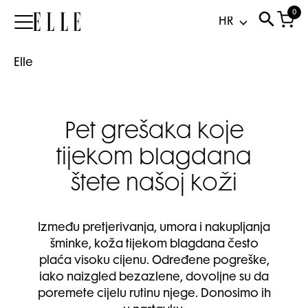
0
Elle
Elle
Pet grešaka koje
tijekom blagdana
štete našoj koži
Između pretjerivanja, umora i nakupljanja
šminke, koža tijekom blagdana često
plaća visoku cijenu. Određene pogreške,
iako naizgled bezazlene, dovoljne su da
poremete cijelu rutinu njege. Donosimo ih