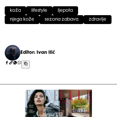
koža
lifestyle
ljepota
njega kože
sezona zabava
zdravlje
Editor: Ivan Ilić