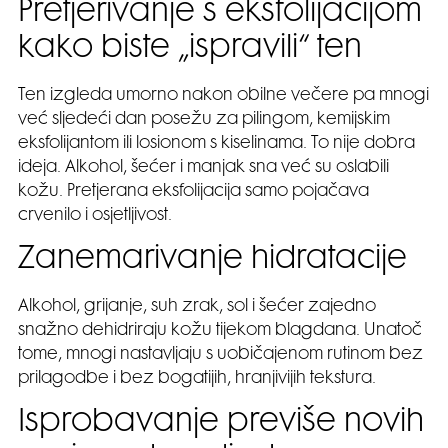
Pretjerivanje s eksfolijacijom
kako biste „ispravili“ ten
Ten izgleda umorno nakon obilne večere pa mnogi
već sljedeći dan posežu za pilingom, kemijskim
eksfolijantom ili losionom s kiselinama. To nije dobra
ideja. Alkohol, šećer i manjak sna već su oslabili
kožu. Pretjerana eksfolijacija samo pojačava
crvenilo i osjetljivost.
Zanemarivanje hidratacije
Alkohol, grijanje, suh zrak, sol i šećer zajedno
snažno dehidriraju kožu tijekom blagdana. Unatoč
tome, mnogi nastavljaju s uobičajenom rutinom bez
prilagodbe i bez bogatijih, hranjivijih tekstura.
Isprobavanje previše novih