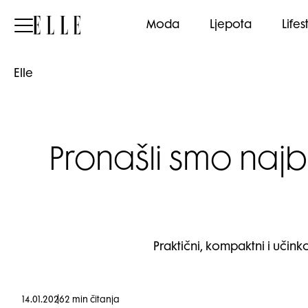
Elle
Moda
Ljepota
Lifes
Elle
Pronašli smo najb
Praktični, kompaktni i učink
14.01.2026
2 min čitanja