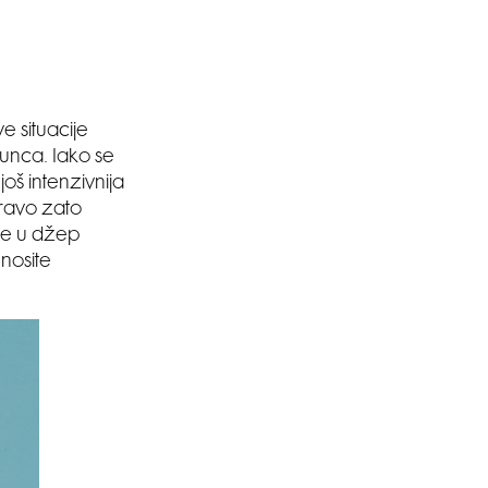
ve situacije
sunca. Iako se
oš intenzivnija
ravo zato
ane u džep
 nosite