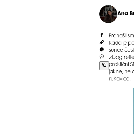
Ana B
Pronašli sm
kada je po
sunce čest
zbog refle
praktični 
jakne, ne c
rukavice.