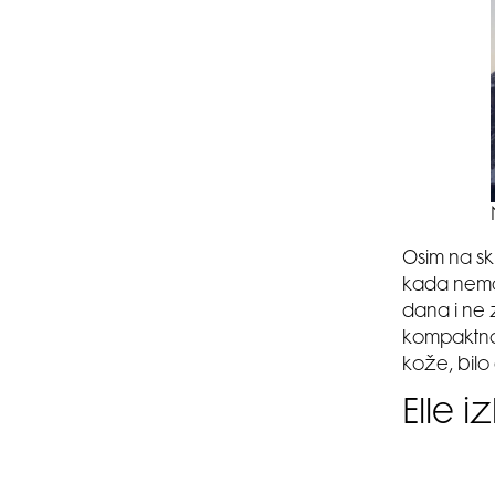
Osim na sk
kada nema
dana i ne 
kompaktnog
kože, bilo
Elle i