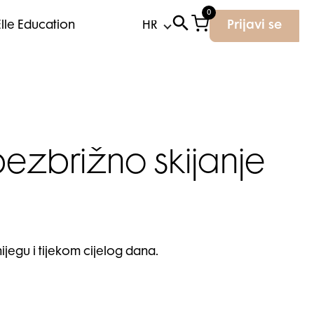
0
Elle Education
Prijavi se
bezbrižno skijanje
ijegu i tijekom cijelog dana.