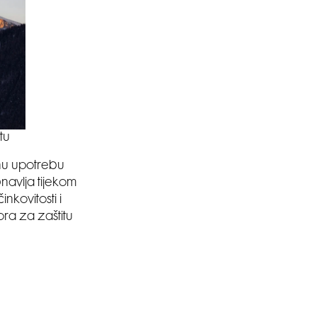
tu
vnu upotrebu
avlja tijekom
nkovitosti i
ra za zaštitu