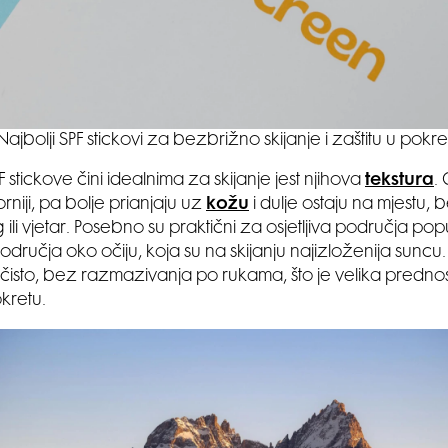
Najbolji SPF stickovi za bezbrižno skijanje i zaštitu u pokre
 stickove čini idealnima za skijanje jest njihova
tekstura
.
orniji, pa bolje prianjaju uz
kožu
i dulje ostaju na mjestu,
g ili vjetar. Posebno su praktični za osjetljiva područja po
odručja oko očiju, koja su na skijanju najizloženija suncu
 čisto, bez razmazivanja po rukama, što je velika predno
okretu.