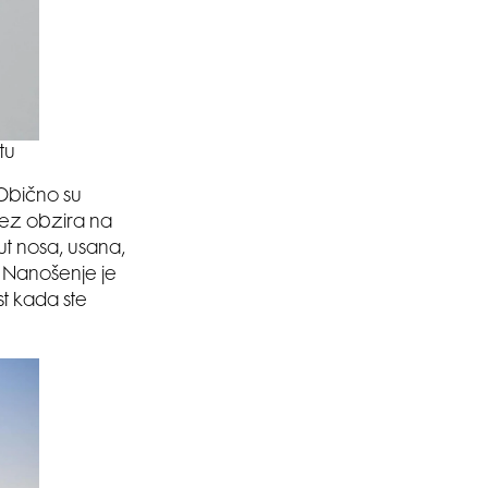
tu
 Obično su
 bez obzira na
put nosa, usana,
. Nanošenje je
st kada ste