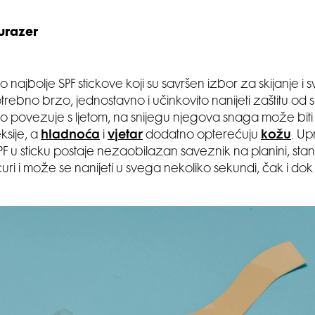
urazer
o najbolje SPF stickove koji su savršen izbor za skijanje i s
trebno brzo, jednostavno i učinkovito nanijeti zaštitu od 
o povezuje s ljetom, na snijegu njegova snaga može biti j
ksije, a
hladnoća
i
vjetar
dodatno opterećuju
kožu
. Up
SPF u sticku postaje nezaobilazan saveznik na planini, st
uri i može se nanijeti u svega nekoliko sekundi, čak i dok