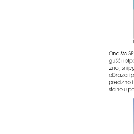
Ono što SPF
gušći i otp
znoj, snije
obraza i p
precizno i
stalno u p