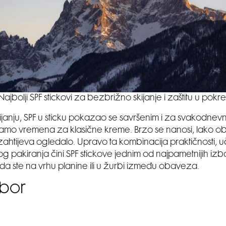
Najbolji SPF stickovi za bezbrižno skijanje i zaštitu u pokre
ijanju, SPF u sticku pokazao se savršenim i za svakodne
mo vremena za klasične kreme. Brzo se nanosi, lako obn
zahtijeva ogledalo. Upravo ta kombinacija praktičnosti, uči
 pakiranja čini SPF stickove jednim od najpametnijih izbo
 da ste na vrhu planine ili u žurbi između obaveza.
zbor