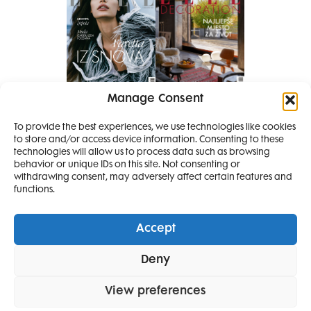
Manage Consent
Pretplati se na časopis
PRETPLATITE SE
To provide the best experiences, we use technologies like cookies
to store and/or access device information. Consenting to these
SMANJI
technologies will allow us to process data such as browsing
behavior or unique IDs on this site. Not consenting or
withdrawing consent, may adversely affect certain features and
4 IZDANJA
functions.
MAGAZINA ELLE
I 2 IZDANJA ELLE
Accept
DECORATIONA +
Elle Projects
Elle Beauty Awards
Elle Style Awards
Deny
Horoskop
Elle stav
Lifestyle
Decoration
POKLON
ZA
SAMO
49,99
View preferences
POLITIKA PRIVATNOSTI
OPĆI UVJETI KORIŠTENJA
IMPRESSUM