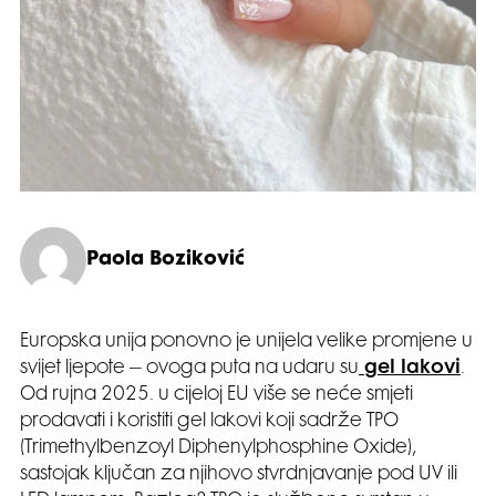
Paola Boziković
Europska unija ponovno je unijela velike promjene u
svijet ljepote – ovoga puta na udaru su
gel lakovi
.
Od rujna 2025. u cijeloj EU više se neće smjeti
prodavati i koristiti gel lakovi koji sadrže TPO
(Trimethylbenzoyl Diphenylphosphine Oxide),
sastojak ključan za njihovo stvrdnjavanje pod UV ili