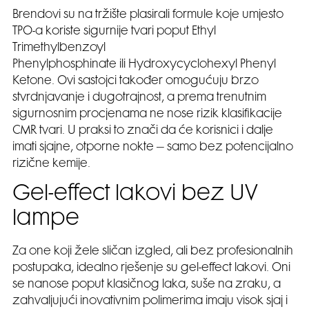
Brendovi su na tržište plasirali formule koje umjesto
TPO-a koriste sigurnije tvari poput Ethyl
Trimethylbenzoyl
Phenylphosphinate ili Hydroxycyclohexyl Phenyl
Ketone. Ovi sastojci također omogućuju brzo
stvrdnjavanje i dugotrajnost, a prema trenutnim
sigurnosnim procjenama ne nose rizik klasifikacije
CMR tvari. U praksi to znači da će korisnici i dalje
imati sjajne, otporne nokte – samo bez potencijalno
rizične kemije.
Gel-effect lakovi bez UV
lampe
Za one koji žele sličan izgled, ali bez profesionalnih
postupaka, idealno rješenje su gel-effect lakovi. Oni
se nanose poput klasičnog laka, suše na zraku, a
zahvaljujući inovativnim polimerima imaju visok sjaj i