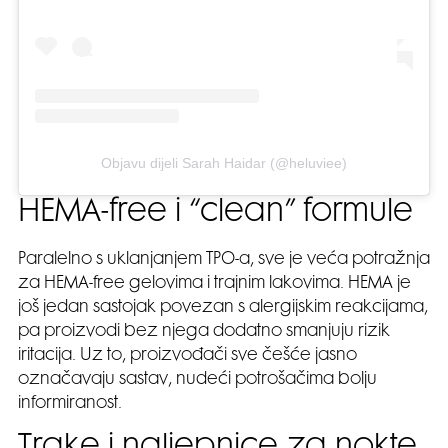
Objavu dijeli Sarah Haidar (@heluviee)
HEMA-free i “clean” formule
Paralelno s uklanjanjem TPO-a, sve je veća potražnja
za HEMA-free gelovima i trajnim lakovima. HEMA je
još jedan sastojak povezan s alergijskim reakcijama,
pa proizvodi bez njega dodatno smanjuju rizik
iritacija. Uz to, proizvođači sve češće jasno
označavaju sastav, nudeći potrošačima bolju
informiranost.