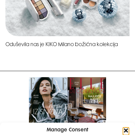
Oduševila nas je KIKO Milano božićna kolekcija
Manage Consent
Pretplati se na časopis