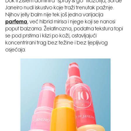
Dok tržištem dominira “spray & go” filozofija, Sol de
Janeiro nudi iskustvo koje traži trenutak pažnje.
Njihov jelly balm nije tek još jedna varijacija
parfema
, već hibrid mirisa i njege koji se nanosi
poput balzama. Želatinozna, podatna tekstura topi
se pod prstima i klizi po koži, ostavljajući
koncentrirani trag bez težine i bez ljepljivog
osjećaja.