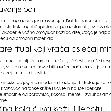
avanje boli
klina popraćena jakim osjećajem boli ili pulsiranjem, pre
uupalni lijek poput ibuprofena ili paracetamola, uz savjeto
 Također je važno omogućiti koži da diše, stoga je najbolje
eću od prirodnih materijala.
are ritual koji vraća osjećaj mi
d sunca ne utječu samo na kožu, već često naruše i ras
, self-care večer može biti savršen način da se tijelo umir
o ideja kako to i postići:
te masku od jogurta i meda za hlađenje i hidrataciju kože
krastavac na tanke kriške i stavite ih na lice i dekolte.
e smoothie od borovnica, kokosa i mente – za unos antio
ine.
utina koja čuva kožu i ljepotu