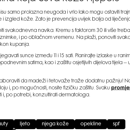
isu samo prolazna neugoda i vrlo lako mogu ostaviti traj
 i izgled kože. Zato je prevencija uvijek bolja od liječenj
biti svakodnevna navika. Kremu s faktorom 30 ili više treba
 iznimke, i po oblačnom vremenu. Na plaži, ponoviti svaka
akon kupanja.
jegavati sunce između 11 i 15 sati. Planirajte izlaske u ranim j
podnevnim satima, kao i zaštitu osjetljivih dijelova tijela – u
boraviti da madeži i tetovaže traže dodatnu pažnju! Na
oju i, po mogućnosti, nosite fizičku zaštitu. Svaku
promj
ti i, po potrebi, konzultirati dermatologa.
auty
ljeto
njega kože
opekline
spf