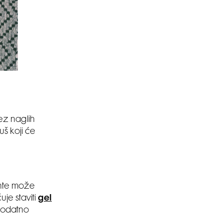
bez naglih
š koji će
ente može
je staviti
gel
 dodatno