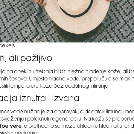
pexels
i, ali pažljivo
ija na opeklinu trebala bi biti nježno hlađenje kože, ali 
nih šokova. Umjesto hladne vode, preporučuje se mlaki tu
stiti temperaturu kože bez dodatnog iritiranja.
acija iznutra i izvana
unos vode nužan je za oporavak, a dodatak limuna i m
svježenju i potaknuti regeneraciju. Na kožu se preporuču
loe vere
, a prethodno se može ohladiti u hladnjaku jer
sjećaj peckanja.