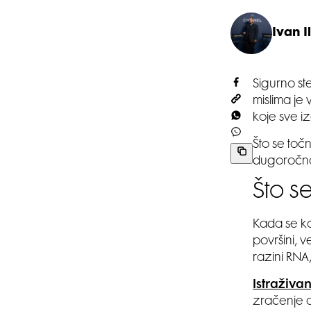
Ivan Il
Sigurno ste
mislima je
koje sve i
Što se toč
dugoročn
Što s
Kada se k
površini, 
razini RNA
Istraživa
zračenje a