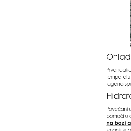
Ohladit
Prva reakc
temperatur
lagano spu
Hidrat
Povećani 
pomoći u o
na bazi a
smanjuje o