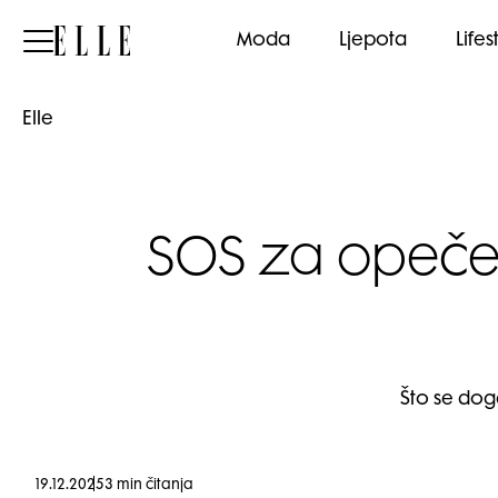
Elle
Moda
Ljepota
Lifes
Elle
SOS za opečenu
Što se dog
19.12.2025
3 min čitanja