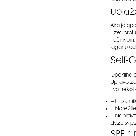
Ublaž
Ako je ope
uzeti prot
liječnikom.
laganu odj
Self-C
Opekline o
Upravo zato
Evo nekolik
– Pripremi
– Narežite 
– Napravit
dozu svjež
SPF r