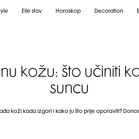
tyle
Elle stav
Horoskop
Decoration
 kožu: što učiniti k
suncu
ađa koži kada izgori i kako ju što prije oporaviti? Dono