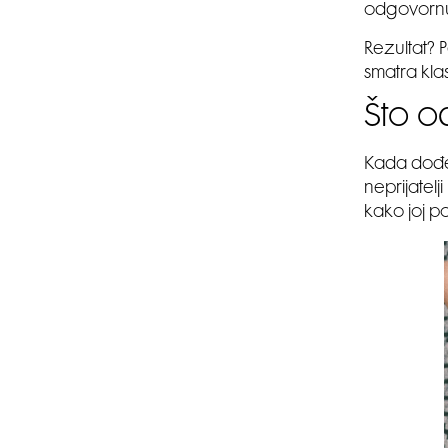
odgovornu 
Rezultat? 
smatra kl
Što o
Kada dođe 
neprijatelj
kako joj p