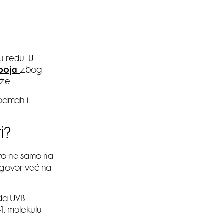
 u redu. U
 boja
zbog
ože.
odmah i
i?
 to ne samo na
odgovor već na
da UVB
1, molekulu