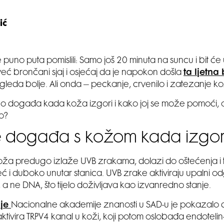
ić
 puno puta pomislili: Samo još 20 minuta na suncu i bit će
 već brončani sjaj i osjećaj da je napokon došla
ta ljetna
zgleda bolje. Ali onda – peckanje, crvenilo i zatezanje k
no događa kada koža izgori i kako joj se može pomoći, 
o?
e događa s kožom kada izgor
oža predugo izlaže UVB zrakama, dolazi do oštećenja i
već i duboko unutar stanica. UVB zrake aktiviraju upalni 
, a ne DNA, što tijelo doživljava kao izvanredno stanje.
nje
Nacionalne akademije znanosti u SAD-u je pokazalo 
ktivira TRPV4 kanal u koži, koji potom oslobađa endotelin‑