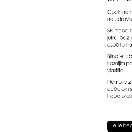
Opekline n
na zdravlje
SPF treba 
jutro, bez
osobito n
Bitno je izb
kasnijim po
vlasišta.
Nemojte za
debelom sl
treba prati
elle be