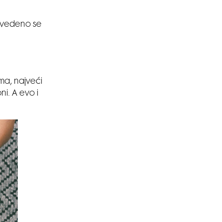
navedeno se
ma, najveći
ni. A evo i