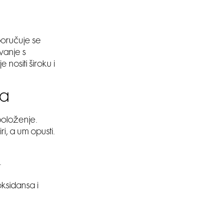
poručuje se
vanje s
 nositi široku i
ra
položenje.
i, a um opusti.
.
ksidansa i