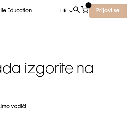
0
Elle Education
Prijavi se
ada izgorite na
simo vodič!