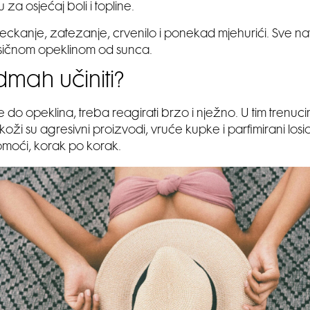
za osjećaj boli i topline.
Peckanje, zatezanje, crvenilo i ponekad mjehurići. Sve 
asičnom opeklinom od sunca.
dmah učiniti?
do opeklina, treba reagirati brzo i nježno. U tim trenuci
i koži su agresivni proizvodi, vruće kupke i parfimirani losio
omoći, korak po korak.