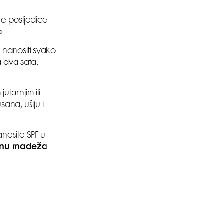
ne posljedice
a.
 nanositi svako
 dva sata,
SMANJI
utarnjim ili
sana, ušiju i
nesite SPF u
enu madeža