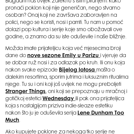
Blagdani nas uvijek zateknu s istim pitanjem: kako
pronaći poklon koji nije generičan, nego stvarno
osoban? Onaj koji ne završava zaboravljen na
polici, nego se koristi, nosi i pamti. Tu nam u pomoć
dolazi pop kultura i serije koje smo obožavali ove
godine, a znamo da su iste oduševile i naše bližnje.
Možda imate prijateljicu koja već mjesecima broji
dane do
nove sezone Emily u Parizu
i vjeruje da
se dobar ruž nosi i za odlazak po kruh. Ili onu koja
nakon svake epizode
Bijelog lotosa
mašta o
dalekim resortima, sporim jutrima i luksuznim ritualima
njege. Tu su i oni koji još uvijek ne mogu preboljeti
Stranger Things
, oni koji se prepoznaju u mračnoj i
gotičkoj estetici
Wednesday
ili pak ona prijateljica
koja s nostalgijom priziva indie-sleaze estetiku
nakon što ju je oduševila serija
Lene Dunham Too
Much
.
Ako kupujete poklone za nekoga tko serije ne