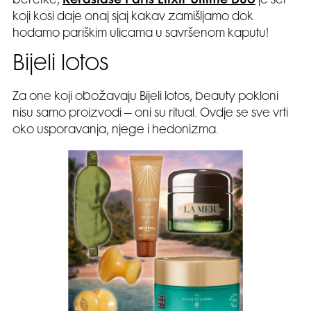
beretke,
Kérastase Paris Elixir Ultime Duo
je set
koji kosi daje onaj sjaj kakav zamišljamo dok
hodamo pariškim ulicama u savršenom kaputu!
Bijeli lotos
Za one koji obožavaju Bijeli lotos, beauty pokloni
nisu samo proizvodi – oni su ritual. Ovdje se sve vrti
oko usporavanja, njege i hedonizma.