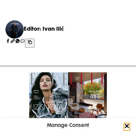
Editor: Ivan Ilić
Manage Consent
Pretplati se na časopis