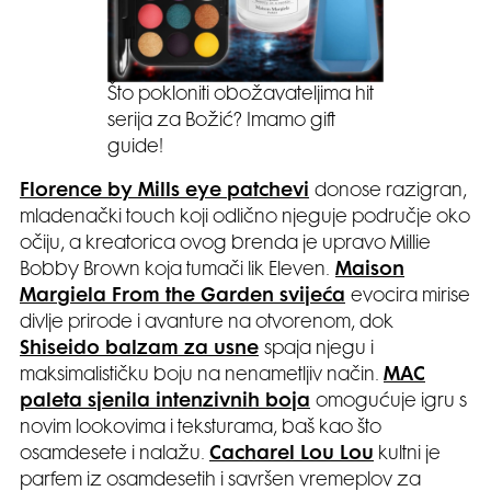
Što pokloniti obožavateljima hit
serija za Božić? Imamo gift
guide!
Florence by Mills eye patchevi
donose razigran,
mladenački touch koji odlično njeguje područje oko
očiju, a kreatorica ovog brenda je upravo Millie
Bobby Brown koja tumači lik Eleven.
Maison
Margiela From the Garden svijeća
evocira mirise
divlje prirode i avanture na otvorenom, dok
Shiseido balzam za usne
spaja njegu i
maksimalističku boju na nenametljiv način.
MAC
paleta sjenila intenzivnih boja
omogućuje igru s
novim lookovima i teksturama, baš kao što
osamdesete i nalažu.
Cacharel Lou Lou
kultni je
parfem iz osamdesetih i savršen vremeplov za