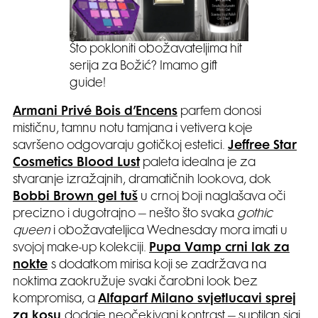
Što pokloniti obožavateljima hit
serija za Božić? Imamo gift
guide!
Armani Privé Bois d’Encens
parfem donosi
mističnu, tamnu notu tamjana i vetivera koje
savršeno odgovaraju gotičkoj estetici.
Jeffree Star
Cosmetics Blood Lust
paleta idealna je za
stvaranje izražajnih, dramatičnih lookova, dok
Bobbi Brown gel tuš
u crnoj boji naglašava oči
precizno i dugotrajno – nešto što svaka
gothic
queen
i obožavateljica Wednesday mora imati u
svojoj make-up kolekciji.
Pupa Vamp crni lak za
nokte
s dodatkom mirisa koji se zadržava na
noktima zaokružuje svaki čarobni look bez
kompromisa, a
Alfaparf Milano svjetlucavi sprej
za kosu
dodaje neočekivani kontrast – suptilan sjaj