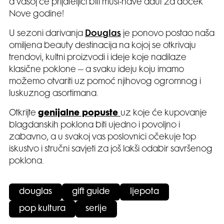
a vašoj će prijateljici biti must-have adut za doček
Nove godine!
U sezoni darivanja
Douglas
je ponovo postao naša
omiljena beauty destinacija na kojoj se otkrivaju
trendovi, kultni proizvodi i ideje koje nadilaze
klasične poklone – a svaku ideju koju imamo
možemo otvariti uz pomoć njihovog ogromnog i
luskuznog asortimana.
Otkrijte
genijalne popuste
uz koje će kupovanje
blagdanskih poklona biti ujedno i povoljno i
zabavno, a u svakoj vas poslovnici očekuje top
iskustvo i stručni savjeti za još lakši odabir savršenog
poklona.
douglas
gift guide
ljepota
pop kultura
serije