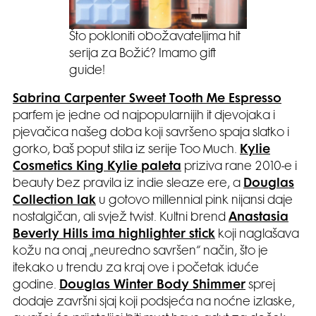
Što pokloniti obožavateljima hit
serija za Božić? Imamo gift
guide!
Sabrina Carpenter Sweet Tooth Me Espresso
parfem je jedne od najpopularnijih it djevojaka i
pjevačica našeg doba koji savršeno spaja slatko i
gorko, baš poput stila iz serije Too Much.
Kylie
Cosmetics King Kylie paleta
priziva rane 2010-e i
beauty bez pravila iz indie sleaze ere, a
Douglas
Collection lak
u gotovo millennial pink nijansi daje
nostalgičan, ali svjež twist. Kultni brend
Anastasia
Beverly Hills ima highlighter stick
koji naglašava
kožu na onaj „neuredno savršen“ način, što je
itekako u trendu za kraj ove i početak iduće
godine.
Douglas Winter Body Shimmer
sprej
dodaje završni sjaj koji podsjeća na noćne izlaske,