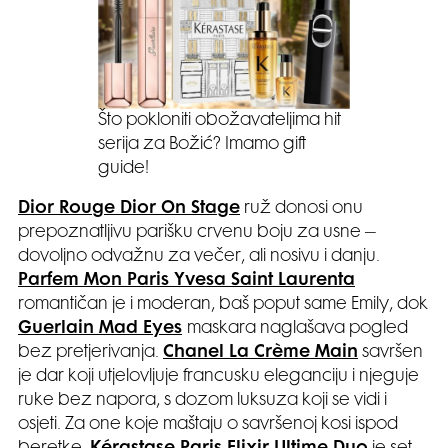
Što pokloniti obožavateljima hit
serija za Božić? Imamo gift
guide!
Dior Rouge Dior On Stage
ruž donosi onu
prepoznatljivu parišku crvenu boju za usne –
dovoljno odvažnu za večer, ali nosivu i danju.
Parfem Mon Paris Yvesa Saint Laurenta
romantičan je i moderan, baš poput same Emily, dok
Guerlain Mad Eyes
maskara naglašava pogled
bez pretjerivanja.
Chanel La Crème Main
savršen
je dar koji utjelovljuje francusku eleganciju i njeguje
ruke bez napora, s dozom luksuza koji se vidi i
osjeti. Za one koje maštaju o savršenoj kosi ispod