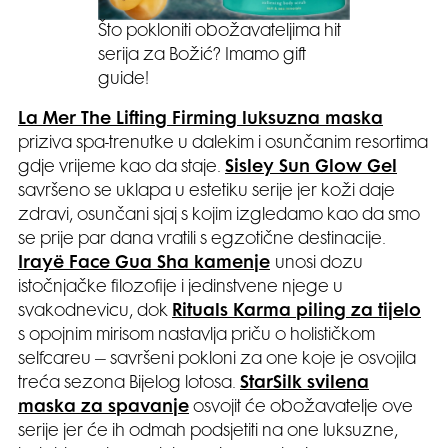
Što pokloniti obožavateljima hit
serija za Božić? Imamo gift
guide!
La Mer The Lifting Firming luksuzna maska
priziva spa-trenutke u dalekim i osunčanim resortima
gdje vrijeme kao da staje.
Sisley Sun Glow Gel
savršeno se uklapa u estetiku serije jer koži daje
zdravi, osunčani sjaj s kojim izgledamo kao da smo
se prije par dana vratili s egzotične destinacije.
Irayë Face Gua Sha kamenje
unosi dozu
istočnjačke filozofije i jedinstvene njege u
svakodnevicu, dok
Rituals Karma piling za tijelo
s opojnim mirisom nastavlja priču o holističkom
selfcareu – savršeni pokloni za one koje je osvojila
treća sezona Bijelog lotosa.
StarSilk svilena
maska za spavanje
osvojit će obožavatelje ove
serije jer će ih odmah podsjetiti na one luksuzne,