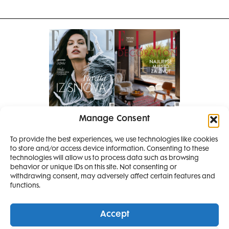
Manage Consent
Pretplati se na časopis
PRETPLATITE SE
To provide the best experiences, we use technologies like cookies
to store and/or access device information. Consenting to these
technologies will allow us to process data such as browsing
behavior or unique IDs on this site. Not consenting or
withdrawing consent, may adversely affect certain features and
functions.
Accept
Elle Projects
Elle Beauty Awards
Elle Style Awards