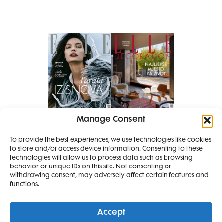
Manage Consent
Pretplati se na časopis
To provide the best experiences, we use technologies like cookies
PRETPLATITE SE
to store and/or access device information. Consenting to these
SMANJI
technologies will allow us to process data such as browsing
behavior or unique IDs on this site. Not consenting or
withdrawing consent, may adversely affect certain features and
4 IZDANJA
functions.
MAGAZINA ELLE
I 2 IZDANJA ELLE
Accept
DECORATIONA +