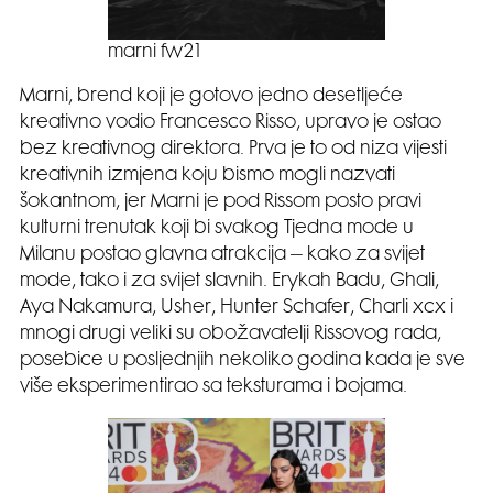
marni fw21
Marni, brend koji je gotovo jedno desetljeće
kreativno vodio Francesco Risso, upravo je ostao
bez kreativnog direktora. Prva je to od niza vijesti
kreativnih izmjena koju bismo mogli nazvati
šokantnom, jer Marni je pod Rissom posto pravi
kulturni trenutak koji bi svakog Tjedna mode u
Milanu postao glavna atrakcija – kako za svijet
mode, tako i za svijet slavnih. Erykah Badu, Ghali,
Aya Nakamura, Usher, Hunter Schafer, Charli xcx i
mnogi drugi veliki su obožavatelji Rissovog rada,
posebice u posljednjih nekoliko godina kada je sve
više eksperimentirao sa teksturama i bojama.