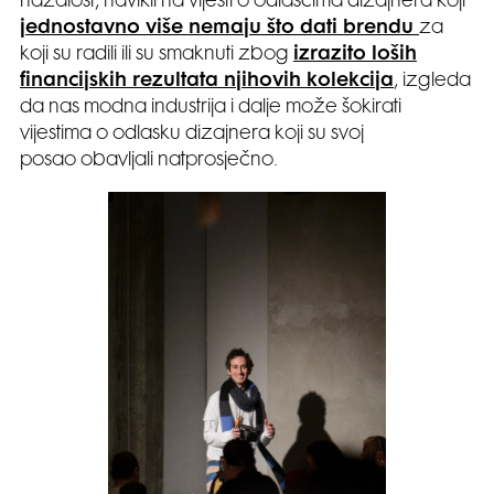
nažalost, navikli na vijesti o odlascima dizajnera koji
jednostavno više nemaju što dati brendu
za
koji su radili ili su smaknuti zbog
izrazito loših
financijskih rezultata njihovih kolekcija
, izgleda
da nas modna industrija i dalje može šokirati
vijestima o odlasku dizajnera koji su svoj
posao obavljali natprosječno.