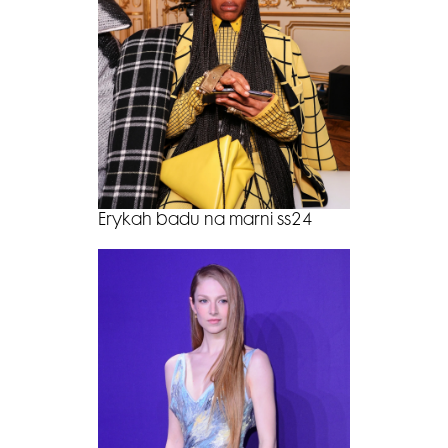
Erykah badu na marni ss24