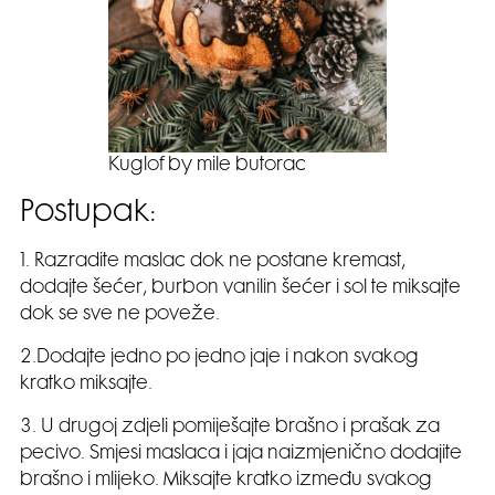
Kuglof by mile butorac
Postupak:
1. Razradite maslac dok ne postane kremast,
dodajte šećer, burbon vanilin šećer i sol te miksajte
dok se sve ne poveže.
2.Dodajte jedno po jedno jaje i nakon svakog
kratko miksajte.
3. U drugoj zdjeli pomiješajte brašno i prašak za
pecivo. Smjesi maslaca i jaja naizmjenično dodajite
brašno i mlijeko. Miksajte kratko između svakog