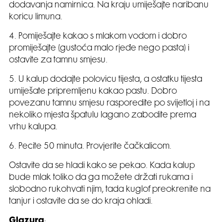
dodavanja namirnica. Na kraju umiješajte naribanu
koricu limuna.
4. Pomiješajte kakao s mlakom vodom i dobro
promiješajte (gustoća malo rjeđe nego pasta) i
ostavite za tamnu smjesu.
5. U kalup dodajte polovicu tijesta, a ostatku tijesta
umiješate pripremljenu kakao pastu. Dobro
povezanu tamnu smjesu rasporedite po svijetloj i na
nekoliko mjesta špatulu lagano zabodite prema
vrhu kalupa.
6. Pecite 50 minuta. Provjerite čačkalicom.
Ostavite da se hladi kako se pekao. Kada kalup
bude mlak toliko da ga možete držati rukama i
slobodno rukohvati njim, tada kuglof preokrenite na
tanjur i ostavite da se do kraja ohladi.
Glazura
: