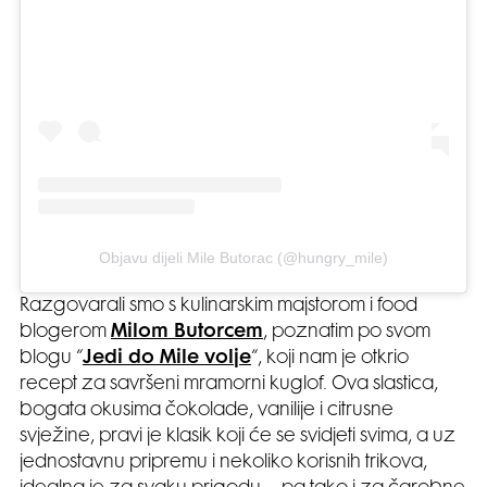
Objavu dijeli Mile Butorac (@hungry_mile)
Razgovarali smo s kulinarskim majstorom i food
blogerom
Milom Butorcem
, poznatim po svom
blogu “
Jedi do Mile volje
“, koji nam je otkrio
recept za savršeni mramorni kuglof. Ova slastica,
bogata okusima čokolade, vanilije i citrusne
svježine, pravi je klasik koji će se svidjeti svima, a uz
jednostavnu pripremu i nekoliko korisnih trikova,