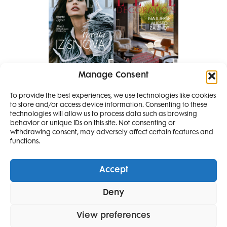
Manage Consent
Pretplati se na časopis
PRETPLATITE SE
To provide the best experiences, we use technologies like cookies
to store and/or access device information. Consenting to these
SMANJI
technologies will allow us to process data such as browsing
behavior or unique IDs on this site. Not consenting or
withdrawing consent, may adversely affect certain features and
4 IZDANJA
functions.
MAGAZINA ELLE
I 2 IZDANJA ELLE
Accept
DECORATIONA +
Elle Projects
Elle Beauty Awards
Elle Style Awards
Deny
Horoskop
Elle stav
Lifestyle
Decoration
POKLON
ZA
SAMO
49,99
View preferences
POLITIKA PRIVATNOSTI
OPĆI UVJETI KORIŠTENJA
IMPRESSUM