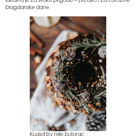
idealna je za svaku prigodu – pa tako i za čarobne
blagdanske dane.
Kuglof by mile butorac