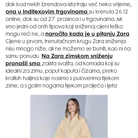
dok kod nekih brendova ista traju već neko vrijeme,
ona u Inditexovim trgovinama
su krenula 26.12
online, dok su od 27. prosinca i u trgovinama. Mi
smo jedni od onih tipova koji sniženoj cijeni teško
mogu reći ne, a
naročito kada je u pitanju Zara
.
Cijene u prvom, trenutačnom krugu Zara sniženja
nisu mnogo niže, ali ne možemo se buniti, kao ni na
samu ponudu.
Na Zara zimskom sniženju
pronašli smo
zaista svašta, od komada koji su
idealni za zimu, poput kaputa i čizama, preko
kratkih haljina koje nosimo s puloverima tijekom
zime, a s golim nogama tijekom proljeća i ljeta.