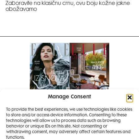
Zaboravite na klasičnu crnu, ovu boju kožne jakne
obožavamo
Manage Consent
Pretplati se na časopis
To provide the best experiences, we use technologies like cookies
PRETPLATITE SE
to store and/or access device information. Consenting to these
SMANJI
technologies will allow us to process data such as browsing
behavior or unique IDs on this site. Not consenting or
withdrawing consent, may adversely affect certain features and
4 IZDANJA
functions.