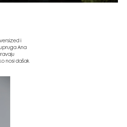
versized i
 supruga Ana
aravaju
ko nosi dašak