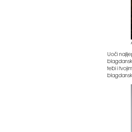
Uoči najlj
blagdansku
tebi i tvo
blagdanski