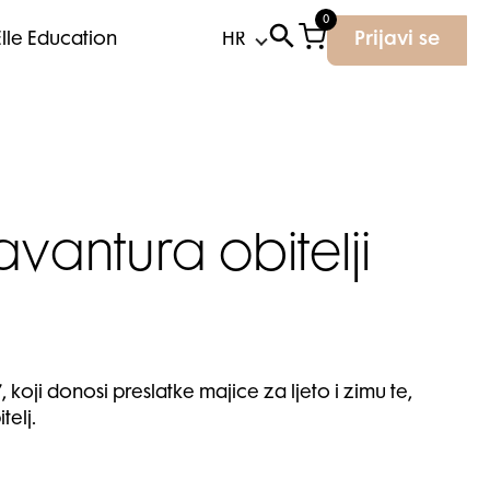
0
Elle Education
Prijavi se
vantura obitelji
oji donosi preslatke majice za ljeto i zimu te,
elj.