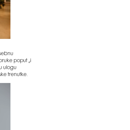
osebnu
oruke poput „i
ju ulogu
ske trenutke.