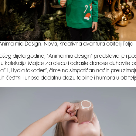
Anima mia Design: Nova, kreativna avantura obitelji Tolja
epšeg dijela godine, “Anima mia design” predstavio je i p
 kolekciju. Majice za djecu i odrasle donose duhovite p
jima“ i „Hvala također“, čime na simpatičan način preuzima
h čestitki i unose dodatnu dozu topline i humora u obitelj