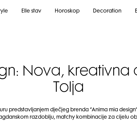
tyle
Elle stav
Horoskop
Decoration
n: Nova, kreativna a
Tolja
uru predstavljanjem dječjeg brenda “Anima mia design”, k
lagdanskom razdoblju, matchy kombinacije za cijelu obit