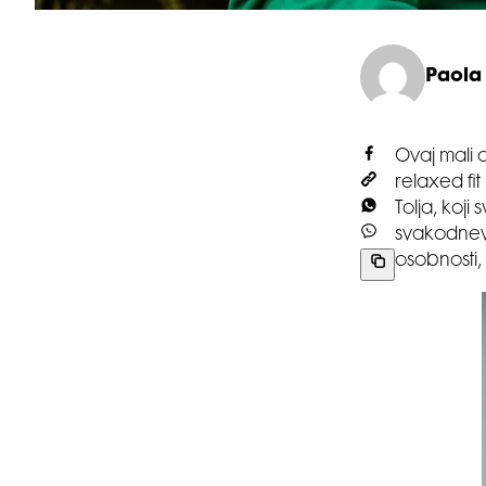
Paola
Ovaj mali 
relaxed fi
Tolja, koj
svakodnevn
osobnosti, 