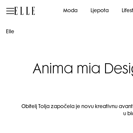
Elle
Moda
Ljepota
Lifes
Elle
Anima mia Desig
Obitelj Tolja započela je novu kreativnu avant
u b