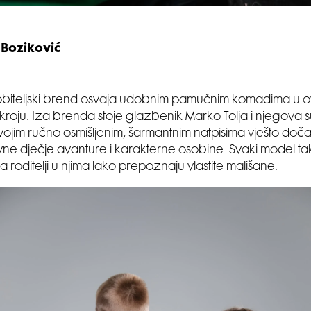
 Boziković
obiteljski brend osvaja udobnim pamučnim komadima u o
t kroju. Iza brenda stoje glazbenik Marko Tolja i njegova
i svojim ručno osmišljenim, šarmantnim natpisima vješto doč
e dječje avanture i karakterne osobine. Svaki model ta
a roditelji u njima lako prepoznaju vlastite mališane.