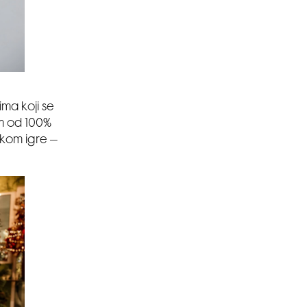
ima koji se
m od 100%
ekom igre –