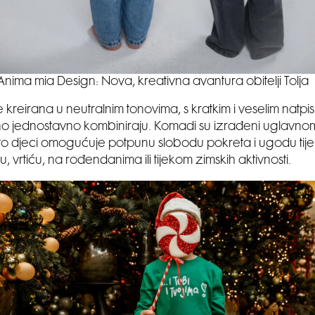
Anima mia Design: Nova, kreativna avantura obitelji Tolja
e kreirana u neutralnim tonovima, s kratkim i veselim natpis
 jednostavno kombiniraju. Komadi su izrađeni uglavno
o djeci omogućuje potpunu slobodu pokreta i ugodu tij
u, vrtiću, na rođendanima ili tijekom zimskih aktivnosti.