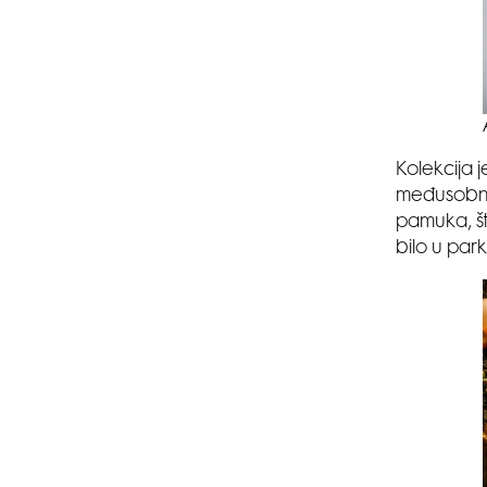
Kolekcija j
međusobno
pamuka, št
bilo u park