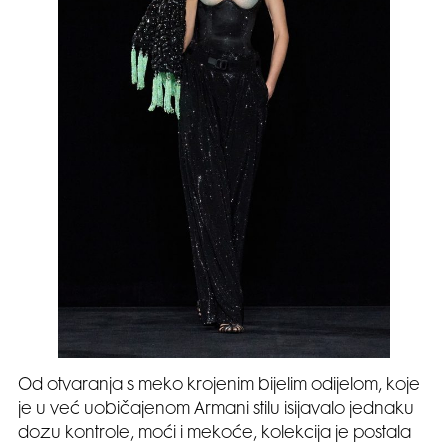
Od otvaranja s meko krojenim bijelim odijelom, koje
je u već uobičajenom Armani stilu isijavalo jednaku
dozu kontrole, moći i mekoće, kolekcija je postala