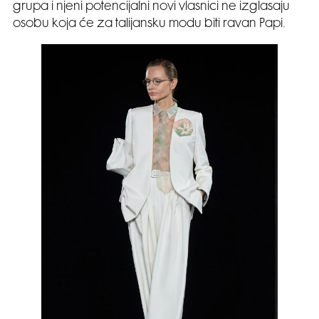
grupa i njeni potencijalni novi vlasnici ne izglasaju
osobu koja će za talijansku modu biti ravan Papi.