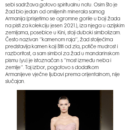
sebi sadržava gotovo spiritualnu notu. Osim što je
žad bio jedan od omiljenih minerala samog
Armanija (prisjetimo se ogromne gorile u boji žada
na pisti za kolekciju jesen 2021.), iza njega u azijskim
zemljama, posebice u Kini, stoji duboki simbolizam.
Često nazivan ‘’kamenom raja’’, žad stoljećima
predstavlja kamen koji štiti od zla, potiče mudrost i
razboritost, a sam simbol za žad u mandarinskom
pismu (yu) je istoznačan s ‘’most između neba i
zemlje’’. Taj izbor, pogotovo s dodatkom
Armanijeve vječne ljubavi prema orijentalnom, nije
slučajan.