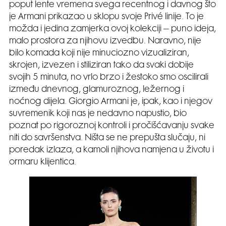
poput lente vremena svega recentnog i davnog što
je Armani prikazao u sklopu svoje Privé linije. To je
možda i jedina zamjerka ovoj kolekciji – puno ideja,
malo prostora za njihovu izvedbu. Naravno, nije
bilo komada koji nije minuciozno vizualiziran,
skrojen, izvezen i stiliziran tako da svaki dobije
svojih 5 minuta, no vrlo brzo i žestoko smo oscilirali
između dnevnog, glamuroznog, ležernog i
noćnog dijela. Giorgio Armani je, ipak, kao i njegov
suvremenik koji nas je nedavno napustio, bio
poznat po rigoroznoj kontroli i pročišćavanju svake
niti do savršenstva. Ništa se ne prepušta slučaju, ni
poredak izlaza, a kamoli njihova namjena u životu i
ormaru klijentica.