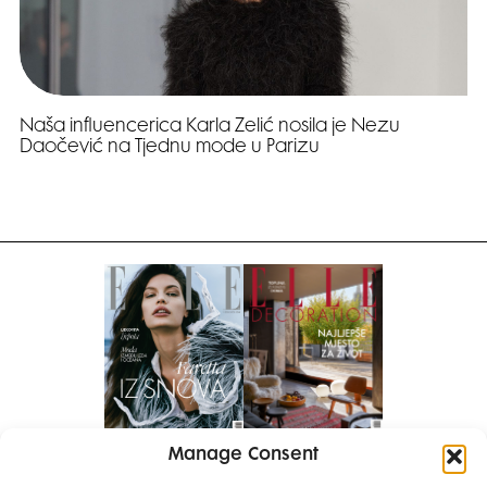
Naša influencerica Karla Zelić nosila je Nezu
Daočević na Tjednu mode u Parizu
Manage Consent
Pretplati se na časopis