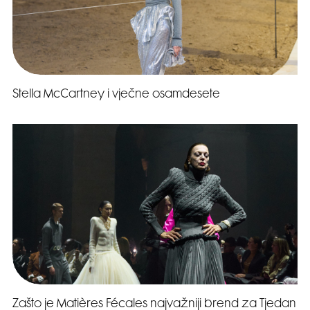
Stella McCartney i vječne osamdesete
Zašto je Matières Fécales najvažniji brend za Tjedan