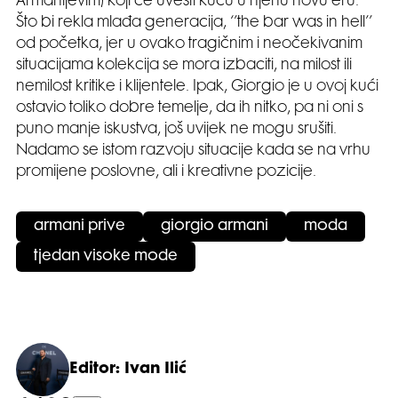
Armanijevim) koji će uvesti kuću u njenu novu eru.
Što bi rekla mlađa generacija, ‘’the bar was in hell’’
od početka, jer u ovako tragičnim i neočekivanim
situacijama kolekcija se mora izbaciti, na milost ili
nemilost kritike i klijentele. Ipak, Giorgio je u ovoj kući
ostavio toliko dobre temelje, da ih nitko, pa ni oni s
puno manje iskustva, još uvijek ne mogu srušiti.
Nadamo se istom razvoju situacije kada se na vrhu
promijene poslovne, ali i kreativne pozicije.
armani prive
giorgio armani
moda
tjedan visoke mode
Editor: Ivan Ilić