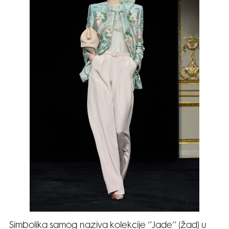
Simbolika samog naziva kolekcije ‘’Jade’’ (žad) u