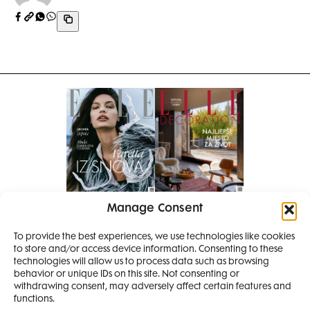
Manage Consent
Pretplati se na časopis
To provide the best experiences, we use technologies like cookies
PRETPLATITE SE
to store and/or access device information. Consenting to these
SMANJI
technologies will allow us to process data such as browsing
behavior or unique IDs on this site. Not consenting or
withdrawing consent, may adversely affect certain features and
4 IZDANJA
functions.