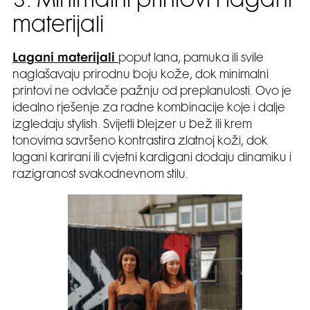
3. Minimalni printovi i lagani
materijali
Lagani materijali
poput lana, pamuka ili svile
naglašavaju prirodnu boju kože, dok minimalni
printovi ne odvlače pažnju od preplanulosti. Ovo je
idealno rješenje za radne kombinacije koje i dalje
izgledaju stylish. Svijetli blejzer u bež ili krem
tonovima savršeno kontrastira zlatnoj koži, dok
lagani karirani ili cvjetni kardigani dodaju dinamiku i
razigranost svakodnevnom stilu.