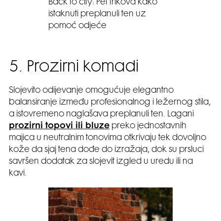
Back to city: Pet trikova kako
istaknuti preplanuli ten uz
pomoć odjeće
5. Prozirni komadi
Slojevito odijevanje omogućuje elegantno
balansiranje između profesionalnog i ležernog stila,
a istovremeno naglašava preplanuli ten. Lagani
prozirni topovi ili bluze
preko jednostavnih
majica u neutralnim tonovima otkrivaju tek dovoljno
kože da sjaj tena dođe do izražaja, dok su prsluci
savršen dodatak za slojevit izgled u uredu ili na
kavi.