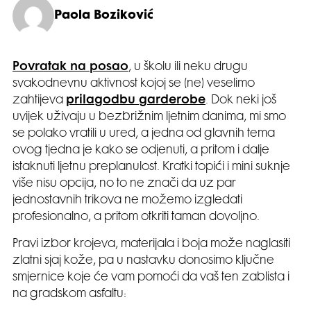
Paola Boziković
Povratak na posao
, u školu ili neku drugu
svakodnevnu aktivnost kojoj se (ne) veselimo
zahtijeva
prilagodbu garderobe
. Dok neki još
uvijek uživaju u bezbrižnim ljetnim danima, mi smo
se polako vratili u ured, a jedna od glavnih tema
ovog tjedna je kako se odjenuti, a pritom i dalje
istaknuti ljetnu preplanulost. Kratki topići i mini suknje
više nisu opcija, no to ne znači da uz par
jednostavnih trikova ne možemo izgledati
profesionalno, a pritom otkriti taman dovoljno.
Pravi izbor krojeva, materijala i boja može naglasiti
zlatni sjaj kože, pa u nastavku donosimo ključne
smjernice koje će vam pomoći da vaš ten zablista i
na gradskom asfaltu: