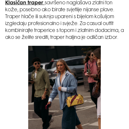
Klasičan traper
savršeno naglašava zlatni ton
kože, posebno ako birate svjetlije nijanse plave.
Traper hlače ili suknja upareni s bijelom košuljom
izgledaju profesionalno i svježe. Za casual outfit
kombinirajte traperice s topom i zlatnim dodacima, a
ako se želite srediti, traper haljina je odličan izbor.