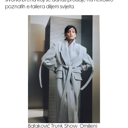
stvorila brend koji se danas prodaje na nekoliko
poznatih e-tailera diljem svijeta.
Bataković Trunk Show: Omiljeni