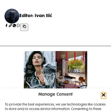
Editor: Ivan Ilić
Manage Consent
Pretplati se na časopis
PRETPLATITE SE
To provide the best experiences, we use technologies like cookies
to store and/or access device information. Consenting to these