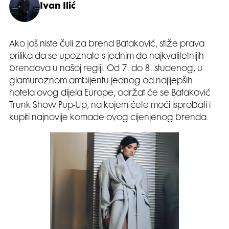
Ivan Ilić
Ako još niste čuli za brend Bataković, stiže prava
prilika da se upoznate s jednim do najkvalitetnijih
brendova u našoj regiji. Od 7. do 8. studenog, u
glamuroznom ambijentu jednog od najljepših
hotela ovog dijela Europe, održat će se Bataković
Trunk Show Pup-Up, na kojem ćete moći isprobati i
kupiti najnovije komade ovog cijenjenog brenda.