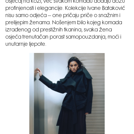
osjećaj na koži, već svakom komadu dodaju dozu
profinjenosti i elegancije. Kolekcije Ivane Bataković
nisu samo odjeća – one pričaju priče o snažnim i
prelijepim ženama. Nošenjem bilo kojeg komada
izrađenog od prestižnih tkanina, svaka žena
osjeća trenutačan porast samopouzdanja, moći i
unutarnje ljepote.