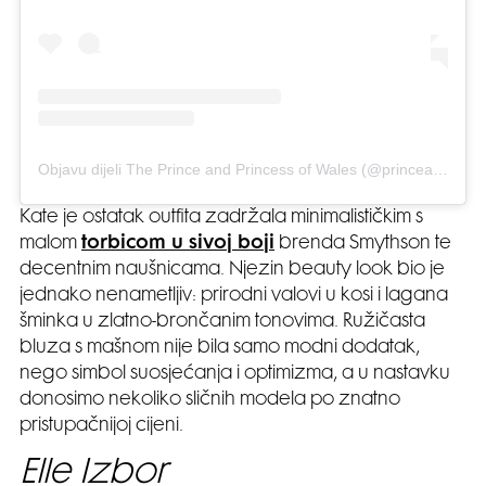
Objavu dijeli The Prince and Princess of Wales (@princeandprincessofwales)
Kate je ostatak outfita zadržala minimalističkim s
malom
torbicom u sivoj boji
brenda Smythson te
decentnim naušnicama. Njezin beauty look bio je
jednako nenametljiv: prirodni valovi u kosi i lagana
šminka u zlatno-brončanim tonovima. Ružičasta
bluza s mašnom nije bila samo modni dodatak,
nego simbol suosjećanja i optimizma, a u nastavku
donosimo nekoliko sličnih modela po znatno
pristupačnijoj cijeni.
Elle Izbor