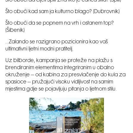
Što obući da cijeli Split zna tko je carica stila? (Split)
Što obući kad sam ja kulturno blago? (Dubrovnik)
Što obući da se popnem na vrh i ostanem top?
(Šibenik)
…Zalando se razigrano pozicionira kao vaš
ultimativni ljetni modni pratitelj.
Uz bilborde, kampanja se proteže na plažu s
brendiranim elementima integriranim u obalno
okruženje – od kabina za presvlačenje do kula za
spasioce – pružajući visoku vidljivost na samim
mjestima gdje se pojavljuju pitanja o ljetnom stilu.