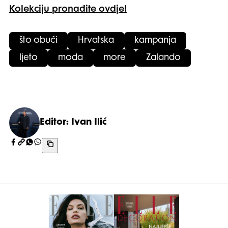
Kolekciju pronađite ovdje!
što obući
Hrvatska
kampanja
ljeto
moda
more
Zalando
Editor: Ivan Ilić