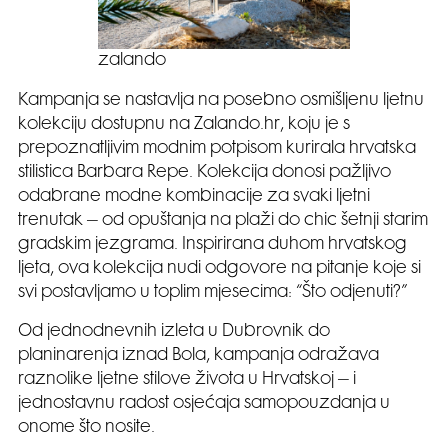
zalando
Kampanja se nastavlja na posebno osmišljenu ljetnu
kolekciju dostupnu na Zalando.hr, koju je s
prepoznatljivim modnim potpisom kurirala hrvatska
stilistica Barbara Repe. Kolekcija donosi pažljivo
odabrane modne kombinacije za svaki ljetni
trenutak – od opuštanja na plaži do chic šetnji starim
gradskim jezgrama. Inspirirana duhom hrvatskog
ljeta, ova kolekcija nudi odgovore na pitanje koje si
svi postavljamo u toplim mjesecima: “Što odjenuti?”
Od jednodnevnih izleta u Dubrovnik do
planinarenja iznad Bola, kampanja odražava
raznolike ljetne stilove života u Hrvatskoj – i
jednostavnu radost osjećaja samopouzdanja u
onome što nosite.