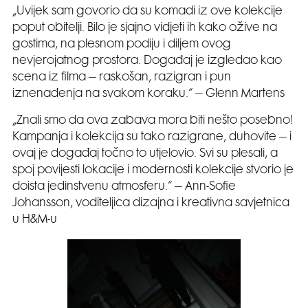
„Uvijek sam govorio da su komadi iz ove kolekcije
poput obitelji. Bilo je sjajno vidjeti ih kako ožive na
gostima, na plesnom podiju i diljem ovog
nevjerojatnog prostora. Događaj je izgledao kao
scena iz filma – raskošan, razigran i pun
iznenađenja na svakom koraku.“ – Glenn Martens
„Znali smo da ova zabava mora biti nešto posebno!
Kampanja i kolekcija su tako razigrane, duhovite – i
ovaj je događaj točno to utjelovio. Svi su plesali, a
spoj povijesti lokacije i modernosti kolekcije stvorio je
doista jedinstvenu atmosferu.“ – Ann-Sofie
Johansson, voditeljica dizajna i kreativna savjetnica
u H&M-u