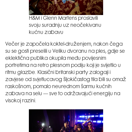
H&M i Glenn Martens proslavili
svoju suradnju uz neočekivanu
kućnu zabavu
Večer je započela koktel-druženjem, nakon čega
su se gosti preselili u Veliku dvoranu na ples, gdje se
eklektična publika okupila među povijesnim
portretima na retro plesnom podiju koji je svijetlio u
ritmu glazbe. Klasični britanski party zalogaji i
zavjese od svjetlucavog šljokičastog tila bili su omaž
raskošnom, pomalo neurednom šarmu kućnih
zabava na selu — sve to održavajući energiju na
visokoj razini.