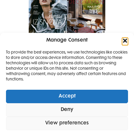
Manage Consent
Pretplati se na časopis
To provide the best experiences, we use technologies like cookies
PRETPLATITE SE
to store and/or access device information. Consenting to these
SMANJI
technologies will allow us to process data such as browsing
behavior or unique IDs on this site. Not consenting or
withdrawing consent, may adversely affect certain features and
4 IZDANJA
functions.
MAGAZINA ELLE
I 2 IZDANJA ELLE
Accept
DECORATIONA +
Elle Projects
Elle Beauty Awards
Elle Style Awards
Deny
POKLON
ZA
Horoskop
Elle stav
Lifestyle
Decoration
SAMO
49,99
View preferences
POLITIKA PRIVATNOSTI
OPĆI UVJETI KORIŠTENJA
IMPRESSUM
EURA