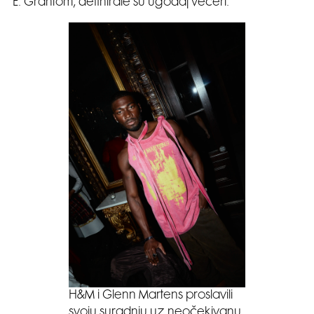
E. Grantom, definirale su ugođaj večeri.
H&M i Glenn Martens proslavili
svoju suradnju uz neočekivanu