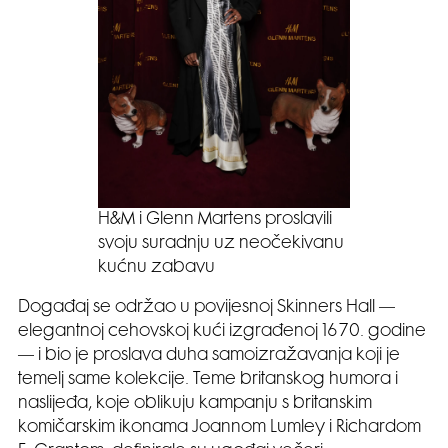
H&M i Glenn Martens proslavili
svoju suradnju uz neočekivanu
kućnu zabavu
Događaj se održao u povijesnoj Skinners Hall —
elegantnoj cehovskoj kući izgrađenoj 1670. godine
— i bio je proslava duha samoizražavanja koji je
temelj same kolekcije. Teme britanskog humora i
naslijeđa, koje oblikuju kampanju s britanskim
komičarskim ikonama Joannom Lumley i Richardom