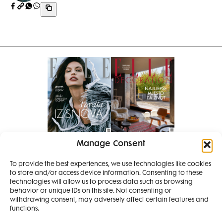
Manage Consent
Pretplati se na časopis
PRETPLATITE SE
To provide the best experiences, we use technologies like cookies
to store and/or access device information. Consenting to these
SMANJI
technologies will allow us to process data such as browsing
behavior or unique IDs on this site. Not consenting or
withdrawing consent, may adversely affect certain features and
4 IZDANJA
functions.
MAGAZINA ELLE