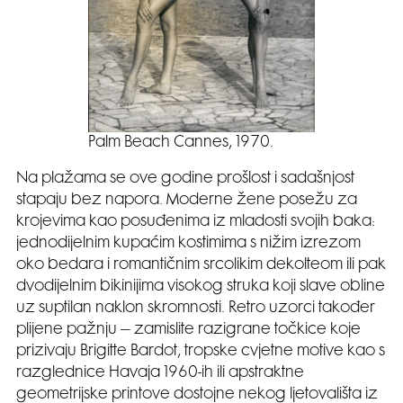
Palm Beach Cannes, 1970.
Na plažama se ove godine prošlost i sadašnjost
stapaju bez napora. Moderne žene posežu za
krojevima kao posuđenima iz mladosti svojih baka:
jednodijelnim kupaćim kostimima s nižim izrezom
oko bedara i romantičnim srcolikim dekolteom ili pak
dvodijelnim bikinijima visokog struka koji slave obline
uz suptilan naklon skromnosti. Retro uzorci također
plijene pažnju – zamislite razigrane točkice koje
prizivaju Brigitte Bardot, tropske cvjetne motive kao s
razglednice Havaja 1960‑ih ili apstraktne
geometrijske printove dostojne nekog ljetovališta iz