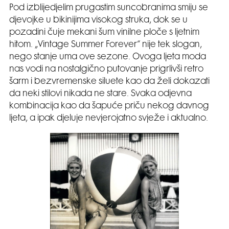
Pod izblijedjelim prugastim suncobranima smiju se
djevojke u bikinijima visokog struka, dok se u
pozadini čuje mekani šum vinilne ploče s ljetnim
hitom. „Vintage Summer Forever“ nije tek slogan,
nego stanje uma ove sezone. Ovoga ljeta moda
nas vodi na nostalgično putovanje prigrlivši retro
šarm i bezvremenske siluete kao da želi dokazati
da neki stilovi nikada ne stare. Svaka odjevna
kombinacija kao da šapuće priču nekog davnog
ljeta, a ipak djeluje nevjerojatno svježe i aktualno.