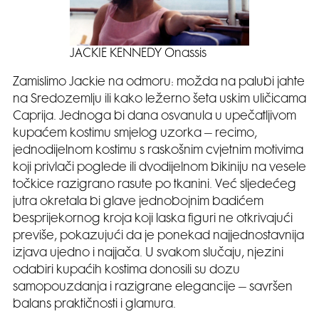
JACKIE KENNEDY Onassis
Zamislimo Jackie na odmoru: možda na palubi jahte
na Sredozemlju ili kako ležerno šeta uskim uličicama
Caprija. Jednoga bi dana osvanula u upečatljivom
kupaćem kostimu smjelog uzorka – recimo,
jednodijelnom kostimu s raskošnim cvjetnim motivima
koji privlači poglede ili dvodijelnom bikiniju na vesele
točkice razigrano rasute po tkanini. Već sljedećeg
jutra okretala bi glave jednobojnim badićem
besprijekornog kroja koji laska figuri ne otkrivajući
previše, pokazujući da je ponekad najjednostavnija
izjava ujedno i najjača. U svakom slučaju, njezini
odabiri kupaćih kostima donosili su dozu
samopouzdanja i razigrane elegancije – savršen
balans praktičnosti i glamura.