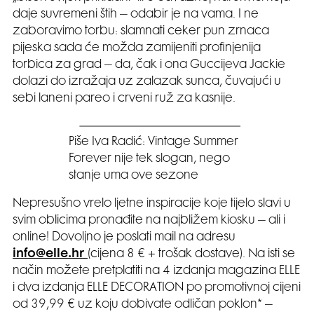
daje suvremeni štih – odabir je na vama. I ne
zaboravimo torbu: slamnati ceker pun zrnaca
pijeska sada će možda zamijeniti profinjenija
torbica za grad – da, čak i ona Guccijeva Jackie
dolazi do izražaja uz zalazak sunca, čuvajući u
sebi laneni pareo i crveni ruž za kasnije.
Piše Iva Radić: Vintage Summer
Forever nije tek slogan, nego
stanje uma ove sezone
Nepresušno vrelo ljetne inspiracije koje tijelo slavi u
svim oblicima pronađite na najbližem kiosku – ali i
online! Dovoljno je poslati mail na adresu
info@elle.hr
(cijena 8 € + trošak dostave). Na isti se
način možete pretplatiti na 4 izdanja magazina ELLE
i dva izdanja ELLE DECORATION po promotivnoj cijeni
od 39,99 € uz koju dobivate odličan poklon* –