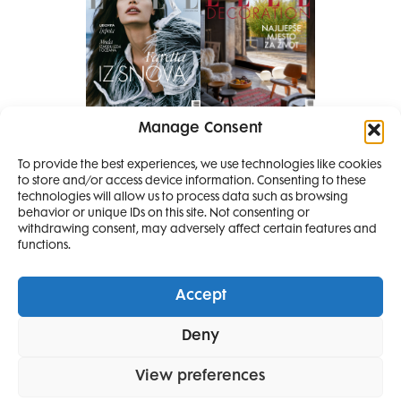
Manage Consent
Pretplati se na časopis
To provide the best experiences, we use technologies like cookies
PRETPLATITE SE
to store and/or access device information. Consenting to these
SMANJI
technologies will allow us to process data such as browsing
behavior or unique IDs on this site. Not consenting or
withdrawing consent, may adversely affect certain features and
4 IZDANJA
functions.
MAGAZINA ELLE
I 2 IZDANJA ELLE
Accept
DECORATIONA +
Elle Projects
Elle Beauty Awards
Elle Style Awards
Deny
Horoskop
Elle stav
Lifestyle
Decoration
POKLON
ZA
SAMO
49,99
View preferences
POLITIKA PRIVATNOSTI
OPĆI UVJETI KORIŠTENJA
IMPRESSUM