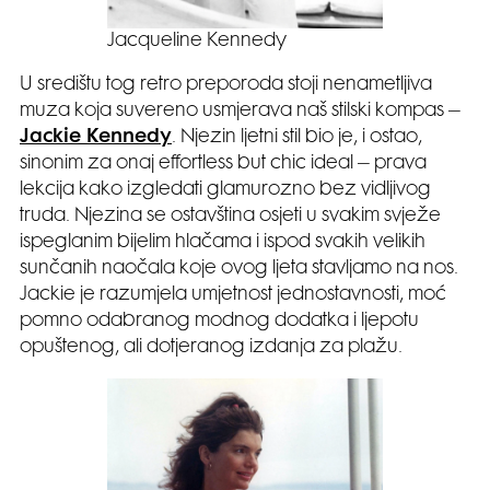
Jacqueline Kennedy
U središtu tog retro preporoda stoji nenametljiva
muza koja suvereno usmjerava naš stilski kompas –
Jackie Kennedy
. Njezin ljetni stil bio je, i ostao,
sinonim za onaj effortless but chic ideal – prava
lekcija kako izgledati glamurozno bez vidljivog
truda. Njezina se ostavština osjeti u svakim svježe
ispeglanim bijelim hlačama i ispod svakih velikih
sunčanih naočala koje ovog ljeta stavljamo na nos.
Jackie je razumjela umjetnost jednostavnosti, moć
pomno odabranog modnog dodatka i ljepotu
opuštenog, ali dotjeranog izdanja za plažu.