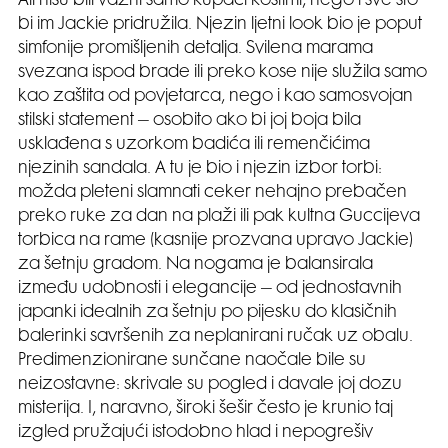
Ali nisu bili važni samo kupaći kostimi, nego i sve što
bi im Jackie pridružila. Njezin ljetni look bio je poput
simfonije promišljenih detalja. Svilena marama
svezana ispod brade ili preko kose nije služila samo
kao zaštita od povjetarca, nego i kao samosvojan
stilski statement – osobito ako bi joj boja bila
usklađena s uzorkom badića ili remenčićima
njezinih sandala. A tu je bio i njezin izbor torbi:
možda pleteni slamnati ceker nehajno prebačen
preko ruke za dan na plaži ili pak kultna Guccijeva
torbica na rame (kasnije prozvana upravo Jackie)
za šetnju gradom. Na nogama je balansirala
između udobnosti i elegancije – od jednostavnih
japanki idealnih za šetnju po pijesku do klasičnih
balerinki savršenih za neplanirani ručak uz obalu.
Predimenzionirane sunčane naočale bile su
neizostavne: skrivale su pogled i davale joj dozu
misterija. I, naravno, široki šešir često je krunio taj
izgled pružajući istodobno hlad i nepogrešiv