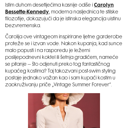
Istim duhom desetljećima kasnije odiše i
Carolyn
Bessette-Kennedy
, moderna nasljednica te stilske
filozofije, dokazujući da je istinska elegancija uistinu
bezvremenska.
Čarolija ove vintageom inspirirane ljetne garderobe
proteže se i izvan vode. Nakon kupanja, kad sunce
malo popusti i na rasporedu je ležerni
poslijepodnevni koktel ili šetnja gradićem, nameće
se pitanje – što odjenuti preko tog fantastičnog
kupaćeg kostima? Taj takozvani post-swim styling
postaje jednako važan kao i sam kupaći kostim u
zaokruživanju priče „Vintage Summer Forever“.