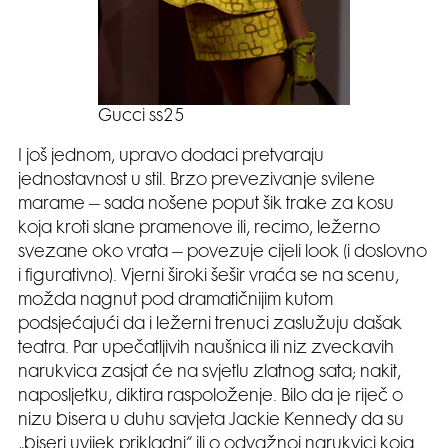
Gucci ss25
I još jednom, upravo dodaci pretvaraju
jednostavnost u stil. Brzo prevezivanje svilene
marame – sada nošene poput šik trake za kosu
koja kroti slane pramenove ili, recimo, ležerno
svezane oko vrata – povezuje cijeli look (i doslovno
i figurativno). Vjerni široki šešir vraća se na scenu,
možda nagnut pod dramatičnijim kutom
podsjećajući da i ležerni trenuci zaslužuju dašak
teatra. Par upečatljivih naušnica ili niz zveckavih
narukvica zasjat će na svjetlu zlatnog sata; nakit,
naposljetku, diktira raspoloženje. Bilo da je riječ o
nizu bisera u duhu savjeta Jackie Kennedy da su
„biseri uvijek prikladni“ ili o odvažnoj narukvici koja