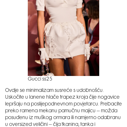
Gucci ss25
Ovdje se minimalizam susreće s udobnošću.
Uskočite u lanene hlače trapez kroja čije nogavice
lepršaju na poslijepodnevnom povjetarcu. Prebacite
preko ramena mekanu pamučnu majicu – možda
posuđenu iz muškog ormara ili namjerno odabranu
u oversized veličini – čija tkanina, tanka i