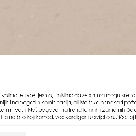
e volimo te boje, jesmo, i mislimo da se s njima mogu kreir
enijih i najbogatijih kombinacija, ali isto tako ponekad po
 zanimljivosti. Naš odgovor na trend tamnih i zamornih boja
. I to ne bilo koji komad, već kardigani u svijetlo ružičastoj 