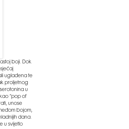
SMANJI
stoj boji. Dok
sjećaj
 ali uglađena te
k proljetnog
 serotonina u
 kao “pop of
ati, unose
 smeđom bojom,
 hladnijih dana.
u svijetlo