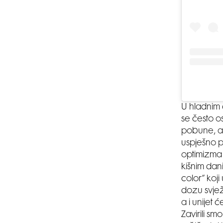
U hladnim 
se često o
pobune, ali
uspješno 
optimizma 
kišnim dan
color” koj
dozu svjež
a i unijet 
Zavirili s