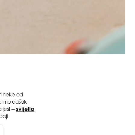
ati neke od
želimo dašak
 jest –
svijetlo
boji.