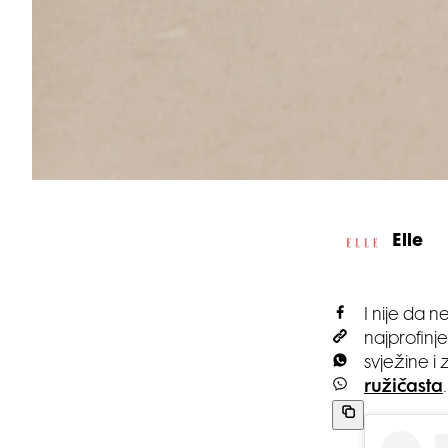
Elle
I nije da n
najprofinj
svježine i
ružičasta