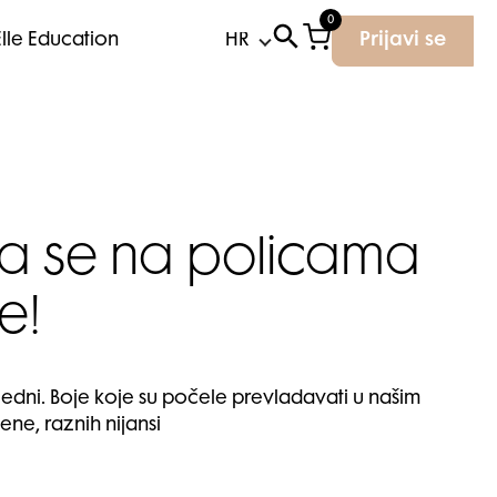
0
Elle Education
Prijavi se
la se na policama
e!
e jedni. Boje koje su počele prevladavati u našim
ene, raznih nijansi