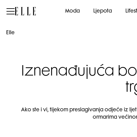
Elle
Moda
Ljepota
Lifes
Elle
Iznenađujuća boj
t
Ako ste i vi, tijekom preslagivanja odjeće iz lj
ormarima većinom s