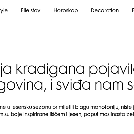
tyle
Elle stav
Horoskop
Decoration
a kradigana pojavi
rgovina, i sviđa nam s
etne u jesensku sezonu primijetili blagu monotoniju, nist
u boje inspirirane lišćem i jesen, poput maslinasto zel