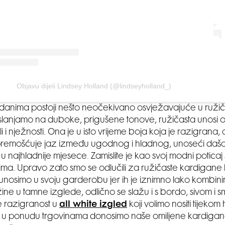
Objavu dijeli Lindsey Holland (@lindseyholland_)
danima postoji nešto neočekivano osvježavajuće u ružiča
slanjamo na duboke, prigušene tonove, ružičasta unosi o
 i nježnosti. Ona je u isto vrijeme boja koja je razigrana,
premošćuje jaz između ugodnog i hladnog, unoseći daša
u najhladnije mjesece. Zamislite je kao svoj modni poticaj
ima. Upravo zato smo se odlučili za ružičaste kardigane
i unosimo u svoju garderobu jer ih je iznimno lako kombinir
ine u tamne izglede, odlično se slažu i s bordo, sivom i
će razigranost u
all white izgled
koji volimo nositi tijekom
mo u ponudu trgovinama donosimo naše omiljene kardigane 