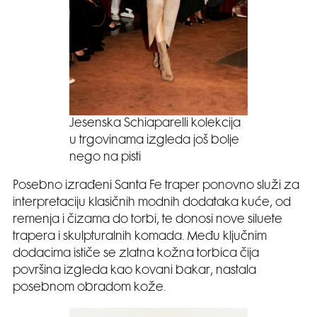
Jesenska Schiaparelli kolekcija
u trgovinama izgleda još bolje
nego na pisti
Posebno izrađeni Santa Fe traper ponovno služi za
interpretaciju klasičnih modnih dodataka kuće, od
remenja i čizama do torbi, te donosi nove siluete
trapera i skulpturalnih komada. Među ključnim
dodacima ističe se zlatna kožna torbica čija
površina izgleda kao kovani bakar, nastala
posebnom obradom kože.