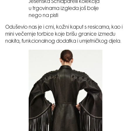
Jesenska Schiaparelli kolekcija
u trgovinama izgleda još bolje
nego na pisti
Oduševio nas je i crni, kožni kaput s resicama, kao i
mini večernje torbice koje brišu granice između
nakita, funkcionalnog dodatka i umjetničkog djela.