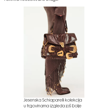
Jesenska Schiaparelli kolekcija
u trgovinama izgleda još bolje