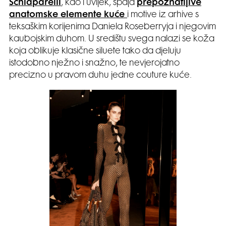
Schiaparelli
, kao i uvijek, spaja
prepoznatljive
anatomske elemente kuće
i motive iz arhive s
teksaškim korijenima Daniela Roseberryja i njegovim
kaubojskim duhom. U središtu svega nalazi se koža
koja oblikuje klasične siluete tako da djeluju
istodobno nježno i snažno, te nevjerojatno
precizno u pravom duhu jedne couture kuće.