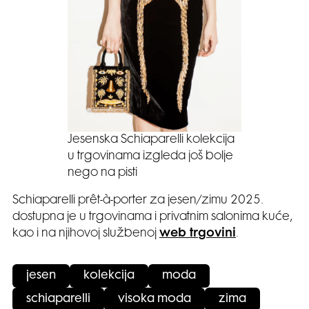
Jesenska Schiaparelli kolekcija
u trgovinama izgleda još bolje
nego na pisti
Schiaparelli prêt-à-porter za jesen/zimu 2025.
dostupna je u trgovinama i privatnim salonima kuće,
kao i na njihovoj službenoj
web trgovini
.
jesen
kolekcija
moda
schiaparelli
visoka moda
zima