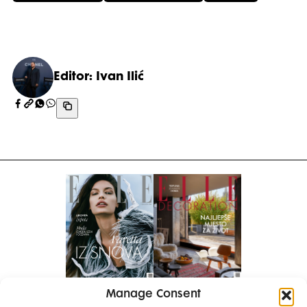
Editor: Ivan Ilić
Manage Consent
Pretplati se na časopis