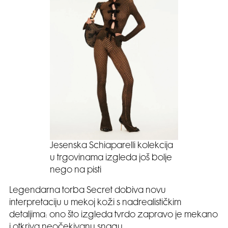
Jesenska Schiaparelli kolekcija
u trgovinama izgleda još bolje
nego na pisti
Legendarna torba Secret dobiva novu
interpretaciju u mekoj koži s nadrealističkim
detaljima: ono što izgleda tvrdo zapravo je mekano
i otkriva neočekivanu snagu.