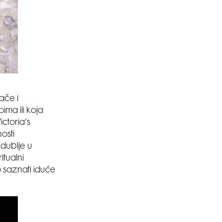
ače i
ma ili koja
ictoria’s
osti
 dublje u
itualni
 saznati iduće