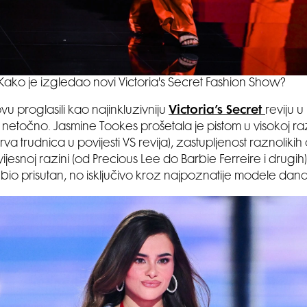
Kako je izgledao novi Victoria's Secret Fashion Show?
vu proglasili kao najinkluzivniju
Victoria’s Secret
reviju u 
 netočno. Jasmine Tookes prošetala je pistom u visokoj ra
prva trudnica u povijesti VS revija), zastupljenost raznolikih o
ijesnoj razini (od Precious Lee do Barbie Ferreire i drugih),
bio prisutan, no isključivo kroz najpoznatije modele dana