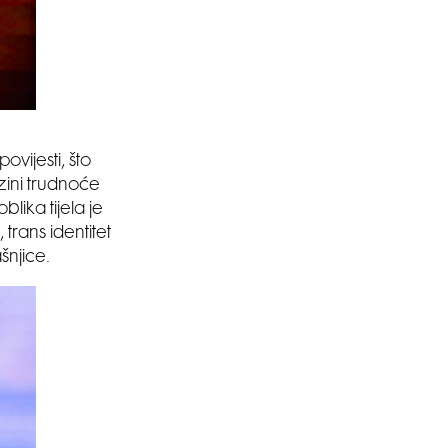
SMANJI
povijesti, što
zini trudnoće
blika tijela je
 trans identitet
šnjice.