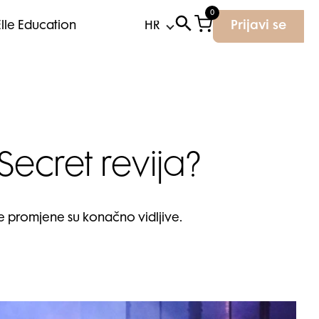
0
Elle Education
Prijavi se
Secret revija?
e promjene su konačno vidljive.