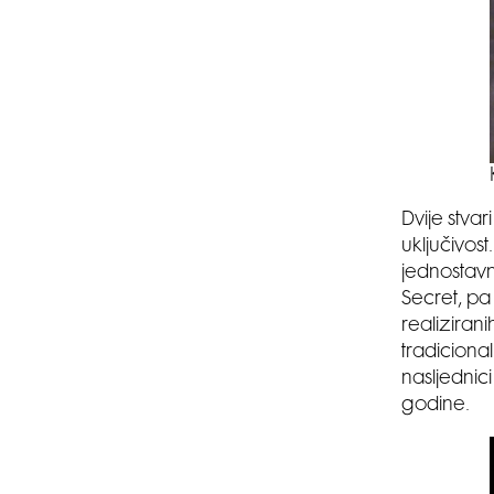
Dvije stva
uključivos
jednostavno
Secret, pa
realiziran
tradicional
nasljednic
godine.