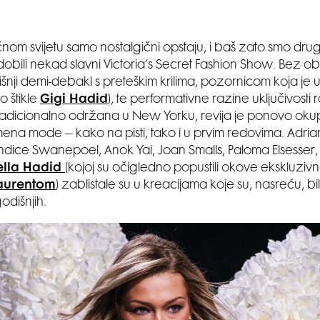
čnom svijetu samo nostalgični opstaju, i baš zato smo dr
bili nekad slavni Victoria’s Secret Fashion Show. Bez ob
šnji demi-debakl s preteškim krilima, pozornicom koja je 
o štikle
Gigi Hadid
), te performativne razine uključivosti 
adicionalno održana u New Yorku, revija je ponovo oku
mena mode – kako na pisti, tako i u prvim redovima. Adrian
dice Swanepoel, Anok Yai, Joan Smalls, Paloma Elsesser,
ella Hadid
(kojoj su očigledno popustili okove ekskluzi
Laurentom
) zablistale su u kreacijama koje su, nasreću, b
odišnjih.