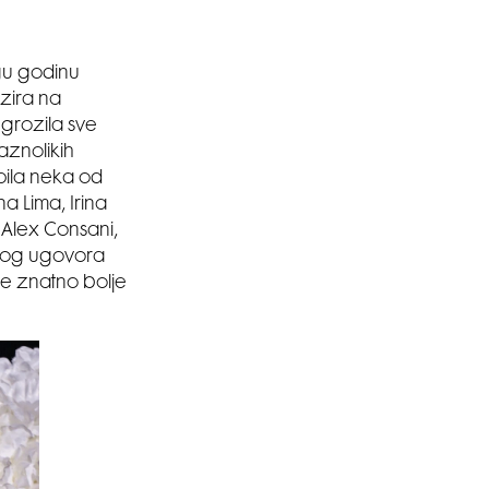
ugu godinu
zira na
ugrozila sve
raznolikih
pila neka od
a Lima, Irina
 Alex Consani,
vnog ugovora
ile znatno bolje