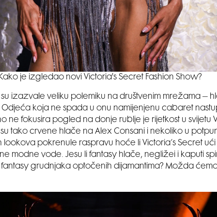
Kako je izgledao novi Victoria's Secret Fashion Show?
ri su izazvale veliku polemiku na društvenim mrežama – hl
t. Odjeća koja ne spada u onu namijenjenu cabaret nastupi
 ne fokusira pogled na donje rublje je rijetkost u svijetu V
 su tako crvene hlače na Alex Consani i nekoliko u potpun
ih lookova pokrenule raspravu hoće li Victoria’s Secret ući
ne modne vode. Jesu li fantasy hlače, negližei i kaputi spir
i fantasy grudnjaka optočenih dijamantima? Možda ćemo