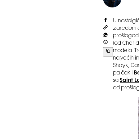
U nostalgi
zaredom do
prošlogodi
(od Cher d
modela. Tr
najvećih i
Shayk, Can
pa čak i
B
sa
Saint 
od prošlog