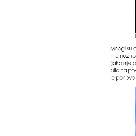
Mnogi su o
nije nužno
(iako nije 
bila na pov
je ponovo 