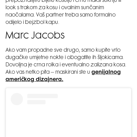
prepoznatljivu bijelu košulju i crnu maksi suknju ili
look s trakom za kosu i ovalnim sunčanim
naočalama. Vaš partner treba samo formalno
odijelo i bejzbol kapu.
Marc Jacobs
Ako vam propadne sve drugo, samo kupite vrlo
dugačke umjetne nokte i obogatite ih šljokicama.
Dovoljna je crna rolka i eventualno zalizana kosa.
Ako vas netko pita – maskirani ste u
genijalnog
američkog dizajnera.