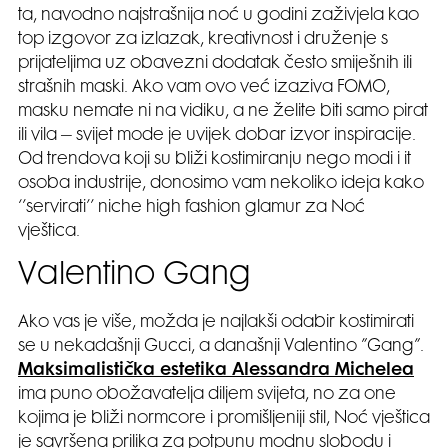
ta, navodno najstrašnija noć u godini zaživjela kao
top izgovor za izlazak, kreativnost i druženje s
prijateljima uz obavezni dodatak često smiješnih ili
strašnih maski. Ako vam ovo već izaziva FOMO,
masku nemate ni na vidiku, a ne želite biti samo pirat
ili vila – svijet mode je uvijek dobar izvor inspiracije.
Od trendova koji su bliži kostimiranju nego modi i it
osoba industrije, donosimo vam nekoliko ideja kako
‘’servirati’’ niche high fashion glamur za Noć
vještica.
Valentino Gang
Ako vas je više, možda je najlakši odabir kostimirati
se u nekadašnji Gucci, a današnji Valentino ”Gang”.
Maksimalistička estetika Alessandra Michelea
ima puno obožavatelja diljem svijeta, no za one
kojima je bliži normcore i promišljeniji stil, Noć vještica
je savršena prilika za potpunu modnu slobodu i