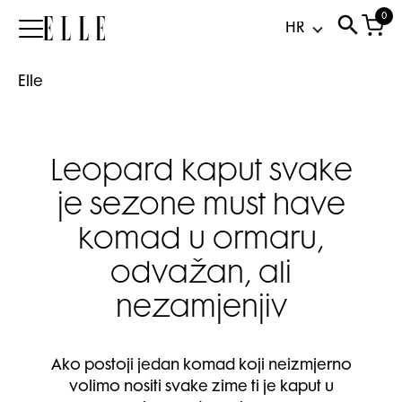
0
Elle
Elle
Leopard kaput svake
je sezone must have
komad u ormaru,
odvažan, ali
nezamjenjiv
Ako postoji jedan komad koji neizmjerno
volimo nositi svake zime ti je kaput u