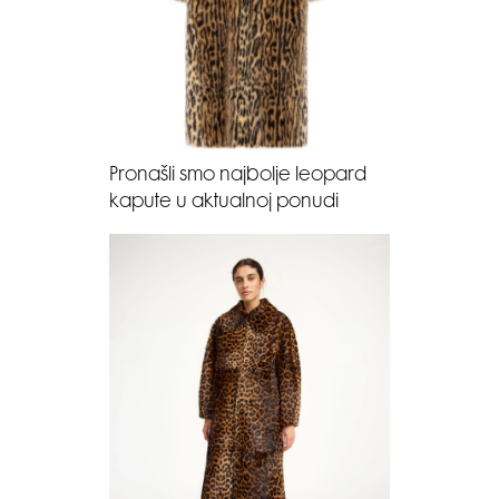
Pronašli smo najbolje leopard
kapute u aktualnoj ponudi