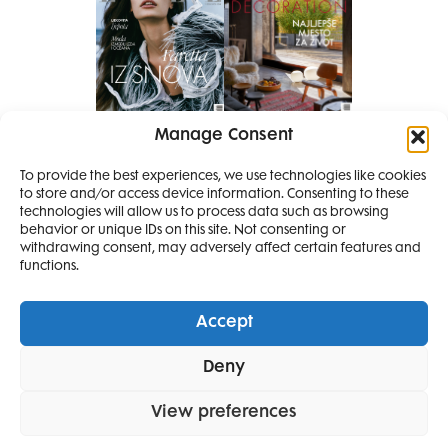
Manage Consent
Pretplati se na časopis
PRETPLATITE SE
To provide the best experiences, we use technologies like cookies
to store and/or access device information. Consenting to these
SMANJI
technologies will allow us to process data such as browsing
behavior or unique IDs on this site. Not consenting or
withdrawing consent, may adversely affect certain features and
4 IZDANJA
functions.
MAGAZINA ELLE
I 2 IZDANJA ELLE
Accept
DECORATIONA +
Elle Projects
Elle Beauty Awards
Elle Style Awards
Deny
Horoskop
Elle stav
Lifestyle
Decoration
POKLON
ZA
SAMO
49,99
View preferences
POLITIKA PRIVATNOSTI
OPĆI UVJETI KORIŠTENJA
IMPRESSUM
EURA