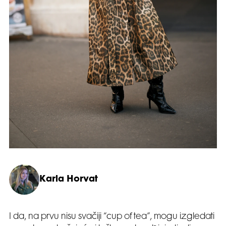
Karla Horvat
I da, na prvu nisu svačiji “cup of tea”, mogu izgledati