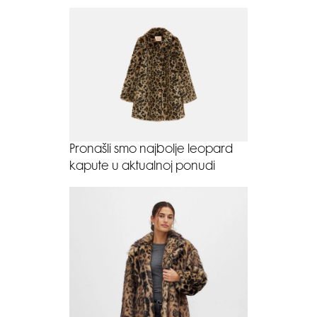
Pronašli smo najbolje leopard
kapute u aktualnoj ponudi