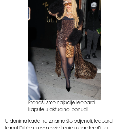
Pronašli smo najbolje leopard
kapute u aktualnoj ponudi
U danima kada ne znamo što odjenuti, leopard
kaput bit će pravo osvježenje u garderobi, a