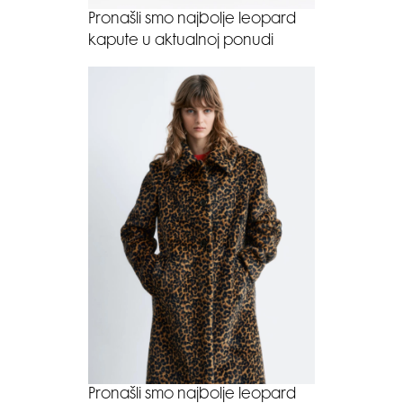
Pronašli smo najbolje leopard
kapute u aktualnoj ponudi
Pronašli smo najbolje leopard