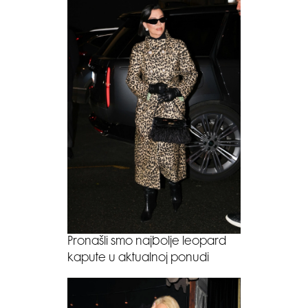
Pronašli smo najbolje leopard
kapute u aktualnoj ponudi