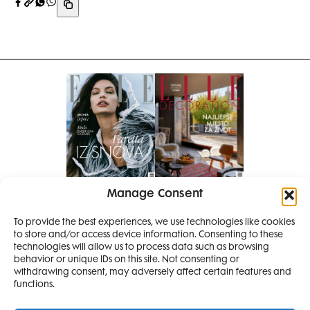
Manage Consent
Pretplati se na časopis
To provide the best experiences, we use technologies like cookies
PRETPLATITE SE
to store and/or access device information. Consenting to these
SMANJI
technologies will allow us to process data such as browsing
behavior or unique IDs on this site. Not consenting or
withdrawing consent, may adversely affect certain features and
4 IZDANJA
functions.
MAGAZINA ELLE