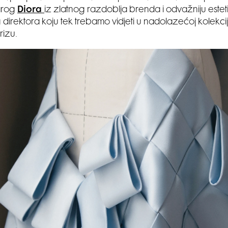
tarog
Diora
iz zlatnog razdoblja brenda i odvažniju este
 direktora koju tek trebamo vidjeti u nadolazećoj kolekcij
rizu.