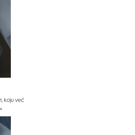
i, koju već
.