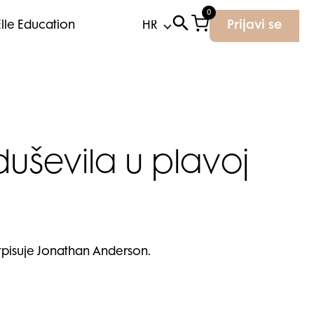
0
Elle Education
Prijavi se
uševila u plavoj
tpisuje Jonathan Anderson.