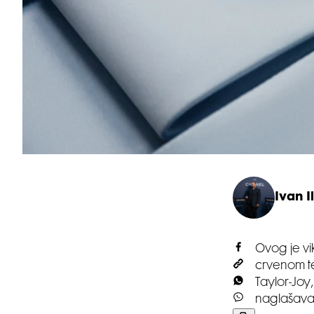
Ivan Il
Ovog je vi
crvenom te
Taylor-Joy,
naglašava