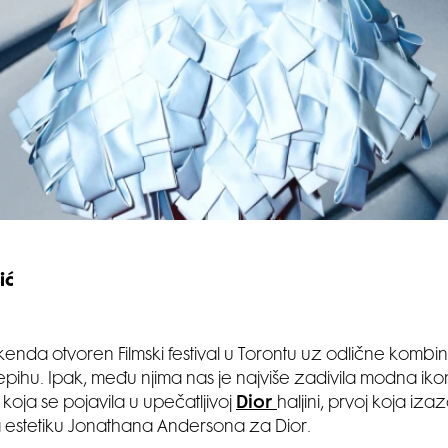
ić
kenda otvoren Filmski festival u Torontu uz odlične kombi
pihu. Ipak, među njima nas je najviše zadivila modna ik
 koja se pojavila u upečatljivoj
Dior
haljini, prvoj koja iza
 estetiku Jonathana Andersona za Dior.