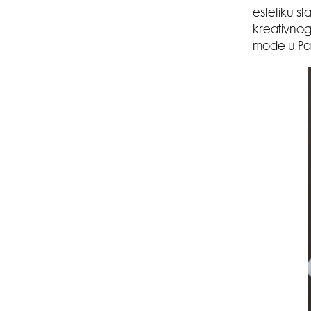
estetiku s
kreativnog
mode u Pa