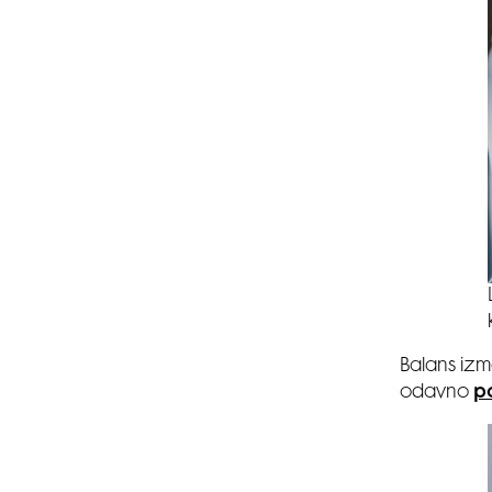
Balans izm
odavno
p