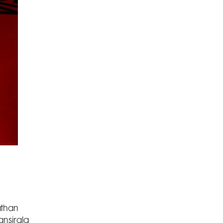
athan
ansirala