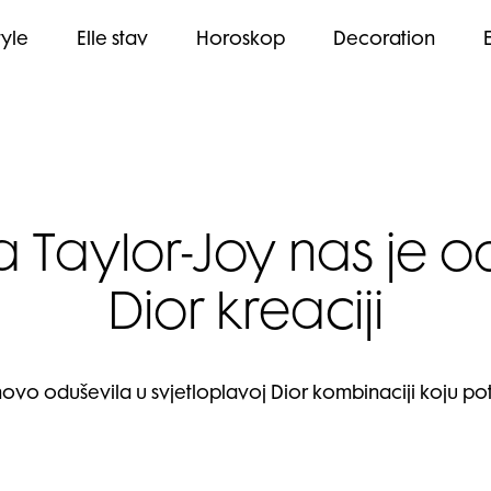
tyle
Elle stav
Horoskop
Decoration
 Taylor-Joy nas je od
Dior kreaciji
novo oduševila u svjetloplavoj Dior kombinaciji koju po