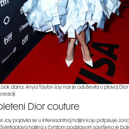
Look dana: Anya Taylor-Joy nas je oduševila u plavoj Dior
kreaciji
pleteni Dior couture
-Joy pojavila se u interesantnoj haljini koju potpisuje Jon
Svjetloplava haljina s čvrstom podstavom savršeno je bal