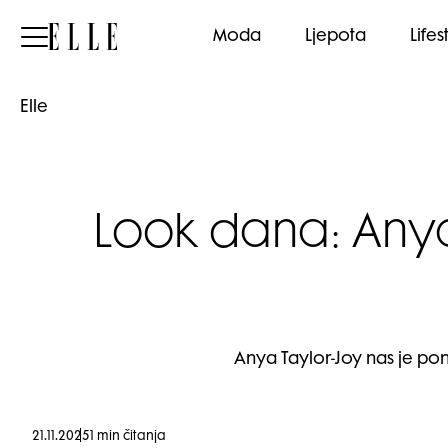
Elle
Moda
Ljepota
Lifes
Elle
Look dana: Anya
Anya Taylor-Joy nas je po
21.11.2025
1 min čitanja