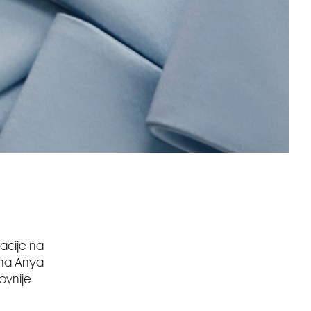
nacije na
ona Anya
zovnije