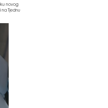
tiku novog
i na Tjednu