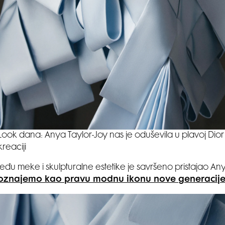
Look dana: Anya Taylor-Joy nas je oduševila u plavoj Dior
kreaciji
eđu meke i skulpturalne estetike je savršeno pristajao Any
oznajemo kao pravu modnu ikonu nove generacije