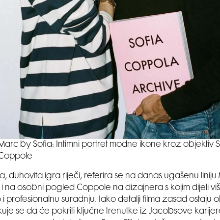
Marc by Sofia: Intimni portret modne ikone kroz objektiv S
Coppole
a, duhovita igra riječi, referira se na danas ugašenu lini
i i na osobni pogled Coppole na dizajnera s kojim dijeli vi
vo i profesionalnu suradnju. Iako detalji filma zasad ostaju
kuje se da će pokriti ključne trenutke iz Jacobsove karije