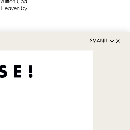
 Vuittonu, pa
ije Heaven by
SMANJI