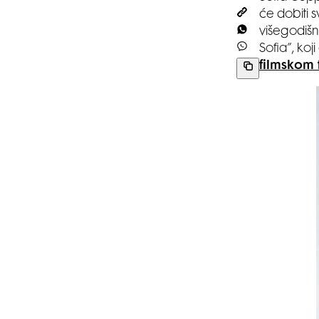
će dobiti s
višegodišn
Sofia”, ko
filmskom 