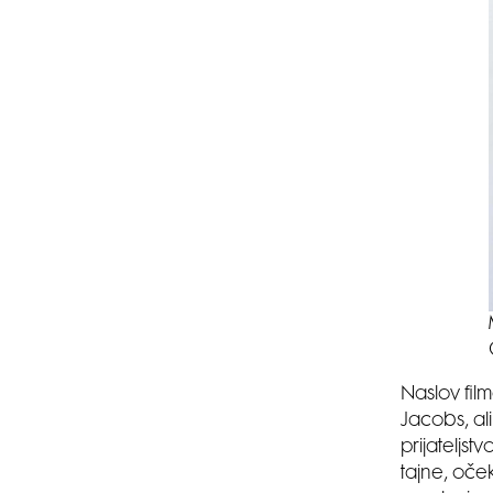
Naslov film
Jacobs, al
prijateljst
tajne, oče