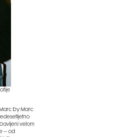
ofije
ju Marc by Marc
šedesetljetno
 obavijeni velom
re – od