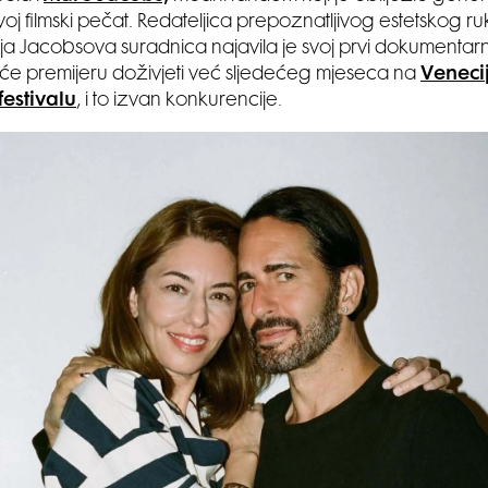
voj filmski pečat. Redateljica prepoznatljivog estetskog ru
ja Jacobsova suradnica najavila je svoj prvi dokumentarn
ji će premijeru doživjeti već sljedećeg mjeseca na
Veneci
festivalu
, i to izvan konkurencije.