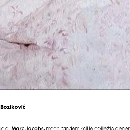
 Boziković
ola i
Marc Jacobs,
modni tandem koji je obilježio gener