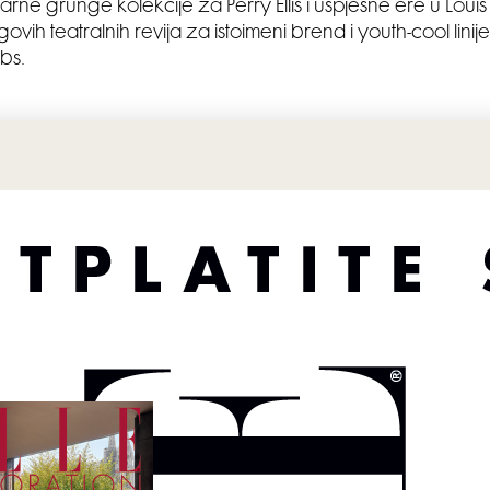
rne grunge kolekcije za Perry Ellis i uspješne ere u Louis
ovih teatralnih revija za istoimeni brend i youth-cool lin
bs.