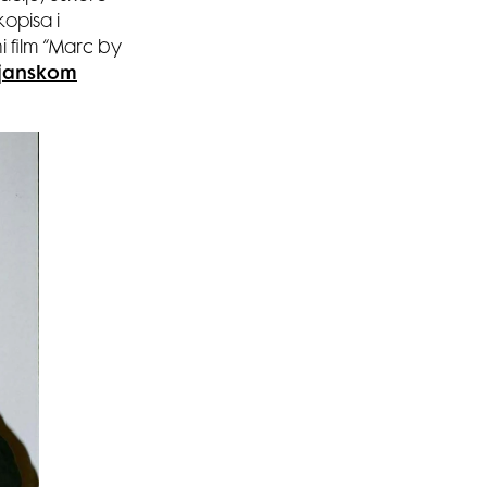
kopisa i
i film “Marc by
janskom