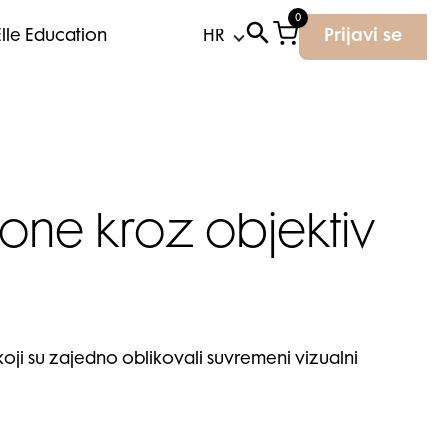
0
Elle Education
Prijavi se
kone kroz objektiv
 koji su zajedno oblikovali suvremeni vizualni