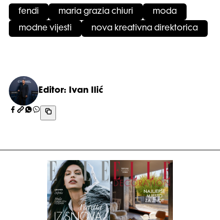
fendi
maria grazia chiuri
moda
modne vijesti
nova kreativna direktorica
Editor: Ivan Ilić