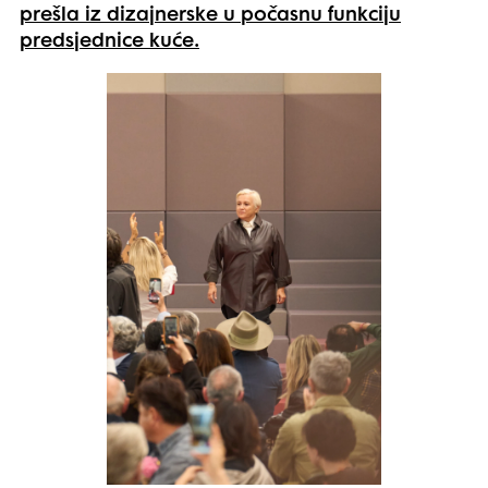
prešla iz dizajnerske u počasnu funkciju
predsjednice kuće.