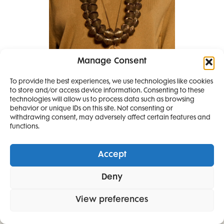
Manage Consent
To provide the best experiences, we use technologies like cookies
to store and/or access device information. Consenting to these
SMANJI
Nova Michael Kors kolekcija je
technologies will allow us to process data such as browsing
behavior or unique IDs on this site. Not consenting or
stvorena za putovanja i
withdrawing consent, may adversely affect certain features and
4 IZDANJA
hedonizam
functions.
MAGAZINA ELLE
I 2 IZDANJA ELLE
Accept
DECORATIONA +
Deny
POKLON
ZA
SAMO
49,99
View preferences
EURA