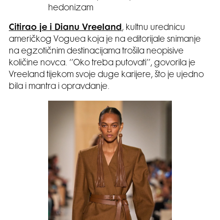
hedonizam
Citirao je i Dianu Vreeland
, kultnu urednicu
američkog Voguea koja je na editorijale snimanje
na egzotičnim destinacijama trošila neopisive
količine novca. ‘’Oko treba putovati’’, govorila je
Vreeland tijekom svoje duge karijere, što je ujedno
bila i mantra i opravdanje.