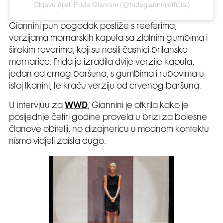
Objavu dijeli Frida Giannini (@fridagianniniofficial)
Giannini pun pogodak postiže s reeferima,
verzijama mornarskih kaputa sa zlatnim gumbima i
širokim reverima, koji su nosili časnici britanske
mornarice. Frida je izradila dvije verzije kaputa,
jedan od crnog baršuna, s gumbima i rubovima u
istoj tkanini, te kraću verziju od crvenog baršuna.
U intervjuu za
WWD
, Giannini je otkrila kako je
posljednje četiri godine provela u brizi za bolesne
članove obitelji, no dizajnericu u modnom kontektu
nismo vidjeli zaista dugo.