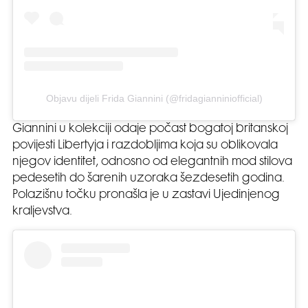
Objavu dijeli Frida Giannini (@fridagianniniofficial)
Giannini u kolekciji odaje počast bogatoj britanskoj
povijesti Libertyja i razdobljima koja su oblikovala
njegov identitet, odnosno od elegantnih mod stilova
pedesetih do šarenih uzoraka šezdesetih godina.
Polazišnu točku pronašla je u zastavi Ujedinjenog
kraljevstva.