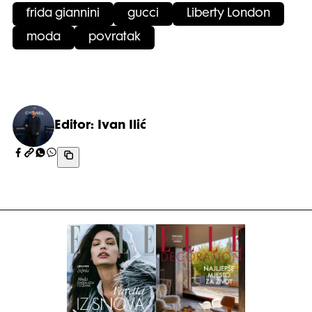
frida giannini
gucci
Liberty London
moda
povratak
Editor: Ivan Ilić