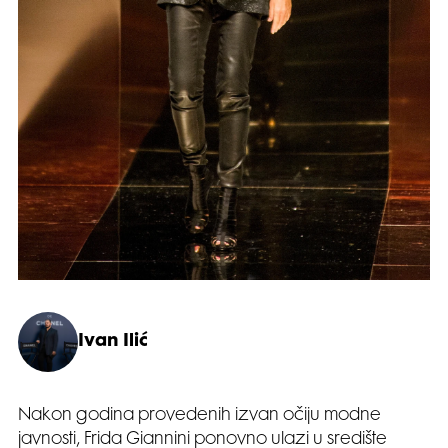
Ivan Ilić
Nakon godina provedenih izvan očiju modne
javnosti, Frida Giannini ponovno ulazi u središte