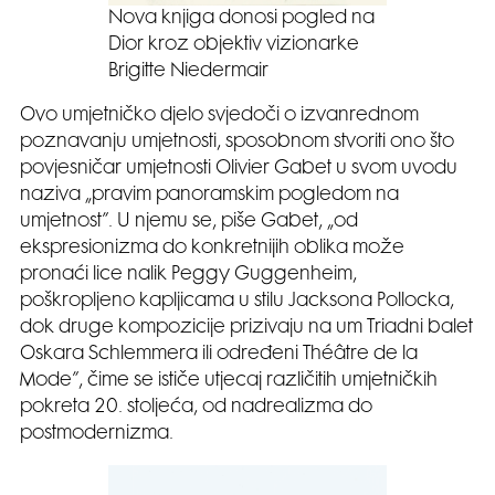
Nova knjiga donosi pogled na
Dior kroz objektiv vizionarke
Brigitte Niedermair
Ovo umjetničko djelo svjedoči o izvanrednom
poznavanju umjetnosti, sposobnom stvoriti ono što
povjesničar umjetnosti Olivier Gabet u svom uvodu
naziva „pravim panoramskim pogledom na
umjetnost”. U njemu se, piše Gabet, „od
ekspresionizma do konkretnijih oblika može
pronaći lice nalik Peggy Guggenheim,
poškropljeno kapljicama u stilu Jacksona Pollocka,
dok druge kompozicije prizivaju na um Triadni balet
Oskara Schlemmera ili određeni Théâtre de la
Mode”, čime se ističe utjecaj različitih umjetničkih
pokreta 20. stoljeća, od nadrealizma do
postmodernizma.