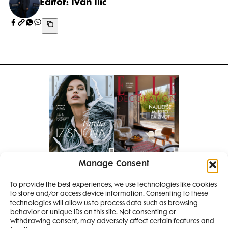
Editor: Ivan Ilić
Manage Consent
Pretplati se na časopis
PRETPLATITE SE
To provide the best experiences, we use technologies like cookies
to store and/or access device information. Consenting to these
SMANJI
technologies will allow us to process data such as browsing
behavior or unique IDs on this site. Not consenting or
withdrawing consent, may adversely affect certain features and