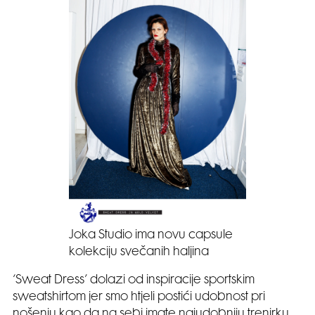
Joka Studio ima novu capsule
kolekciju svečanih haljina
‘Sweat Dress’ dolazi od inspiracije sportskim
sweatshirtom jer smo htjeli postići udobnost pri
nošenju kao da na sebi imate najudobniju trenirku,