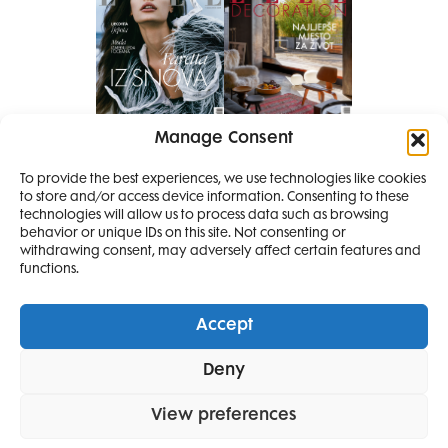
Manage Consent
Pretplati se na časopis
To provide the best experiences, we use technologies like cookies
PRETPLATITE SE
to store and/or access device information. Consenting to these
SMANJI
technologies will allow us to process data such as browsing
behavior or unique IDs on this site. Not consenting or
withdrawing consent, may adversely affect certain features and
4 IZDANJA
functions.
MAGAZINA ELLE
I 2 IZDANJA ELLE
Accept
DECORATIONA +
Elle Projects
Elle Beauty Awards
Elle Style Awards
Deny
POKLON
ZA
Horoskop
Elle stav
Lifestyle
Decoration
SAMO
49,99
View preferences
POLITIKA PRIVATNOSTI
OPĆI UVJETI KORIŠTENJA
IMPRESSUM
EURA