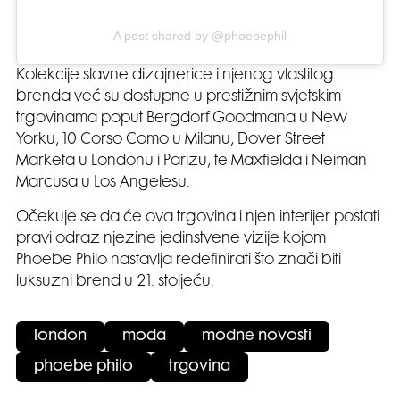
A post shared by @phoebephil
Kolekcije slavne dizajnerice i njenog vlastitog
brenda već su dostupne u prestižnim svjetskim
trgovinama poput Bergdorf Goodmana u New
Yorku, 10 Corso Como u Milanu, Dover Street
Marketa u Londonu i Parizu, te Maxfielda i Neiman
Marcusa u Los Angelesu.
Očekuje se da će ova trgovina i njen interijer postati
pravi odraz njezine jedinstvene vizije kojom
Phoebe Philo nastavlja redefinirati što znači biti
luksuzni brend u 21. stoljeću.
london
moda
modne novosti
phoebe philo
trgovina