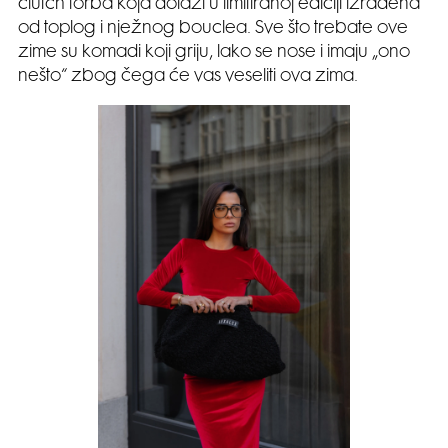
clutch torba koja dolazi u limitiranoj ediciji izrađena
od toplog i nježnog bouclea. Sve što trebate ove
zime su komadi koji griju, lako se nose i imaju „ono
nešto“ zbog čega će vas veseliti ova zima.