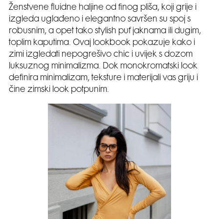
Ženstvene fluidne haljine od finog pliša, koji grije i
izgleda uglađeno i elegantno savršen su spoj s
robusnim, a opet tako stylish puf jaknama ili dugim,
toplim kaputima. Ovaj lookbook pokazuje kako i
zimi izgledati nepogrešivo chic i uvijek s dozom
luksuznog minimalizma. Dok monokromatski look
definira minimalizam, teksture i materijali vas griju i
čine zimski look potpunim.