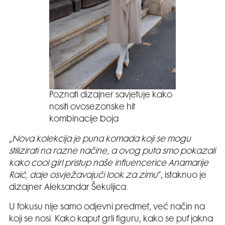
Poznati dizajner savjetuje kako
nositi ovosezonske hit
kombinacije boja
„
Nova kolekcija je puna komada koji se mogu
stilizirati na razne načine, a ovog puta smo pokazali
kako cool girl pristup naše influencerice Anamarije
Raić, daje osvježavajući look za zimu
“, istaknuo je
dizajner Aleksandar Šekuljica.
U fokusu nije samo odjevni predmet, već način na
koji se nosi. Kako kaput grli figuru, kako se puf jakna