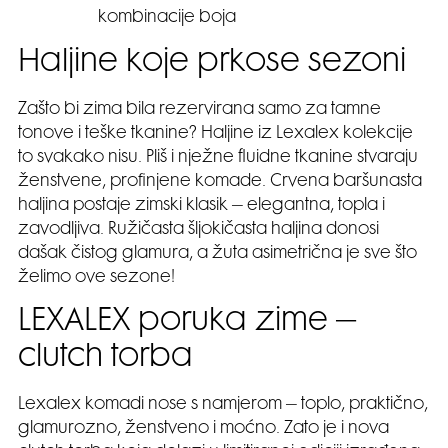
kombinacije boja
Haljine koje prkose sezoni
Zašto bi zima bila rezervirana samo za tamne
tonove i teške tkanine? Haljine iz Lexalex kolekcije
to svakako nisu. Pliš i nježne fluidne tkanine stvaraju
ženstvene, profinjene komade. Crvena baršunasta
haljina postaje zimski klasik – elegantna, topla i
zavodljiva. Ružičasta šljokičasta haljina donosi
dašak čistog glamura, a žuta asimetrična je sve što
želimo ove sezone!
LEXALEX poruka zime –
clutch torba
Lexalex komadi nose s namjerom – toplo, praktično,
glamurozno, ženstveno i moćno. Zato je i nova