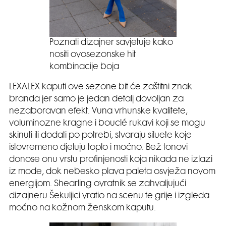
Poznati dizajner savjetuje kako
nositi ovosezonske hit
kombinacije boja
LEXALEX kaputi ove sezone bit će zaštitni znak
branda jer samo je jedan detalj dovoljan za
nezaboravan efekt. Vuna vrhunske kvalitete,
voluminozne kragne i bouclé rukavi koji se mogu
skinuti ili dodati po potrebi, stvaraju siluete koje
istovremeno djeluju toplo i moćno. Bež tonovi
donose onu vrstu profinjenosti koja nikada ne izlazi
iz mode, dok nebesko plava paleta osvježa novom
energijom. Shearling ovratnik se zahvaljujući
dizajneru Šekuljici vratio na scenu te grije i izgleda
moćno na kožnom ženskom kaputu.