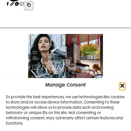
Manage Consent
Pretplati se na časopis
To provide the best experiences, we use technologies like cookies
PRETPLATITE SE
to store and/or access device information. Consenting to these
SMANJI
technologies will allow us to process data such as browsing
behavior or unique IDs on this site. Not consenting or
withdrawing consent, may adversely affect certain features and
4 IZDANJA
functions.
MAGAZINA ELLE