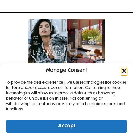
Manage Consent
Pretplati se na časopis
To provide the best experiences, we use technologies like cookies
PRETPLATITE SE
to store and/or access device information. Consenting to these
technologies will allow us to process data such as browsing
behavior or unique IDs on this site. Not consenting or
withdrawing consent, may adversely affect certain features and
functions.
Accept