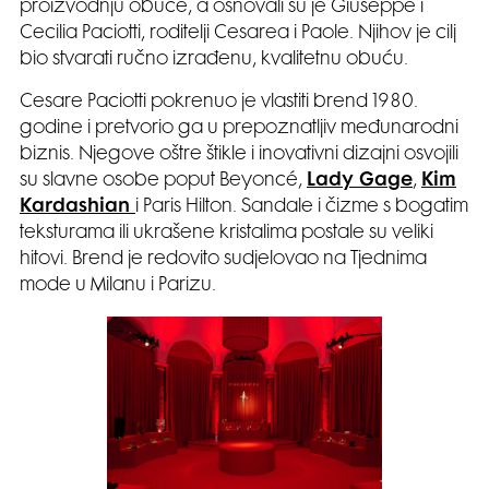
proizvodnju obuće, a osnovali su je Giuseppe i
Cecilia Paciotti, roditelji Cesarea i Paole. Njihov je cilj
bio stvarati ručno izrađenu, kvalitetnu obuću.
Cesare Paciotti pokrenuo je vlastiti brend 1980.
godine i pretvorio ga u prepoznatljiv međunarodni
biznis. Njegove oštre štikle i inovativni dizajni osvojili
su slavne osobe poput Beyoncé,
Lady Gage
,
Kim
Kardashian
i Paris Hilton. Sandale i čizme s bogatim
teksturama ili ukrašene kristalima postale su veliki
hitovi. Brend je redovito sudjelovao na Tjednima
mode u Milanu i Parizu.