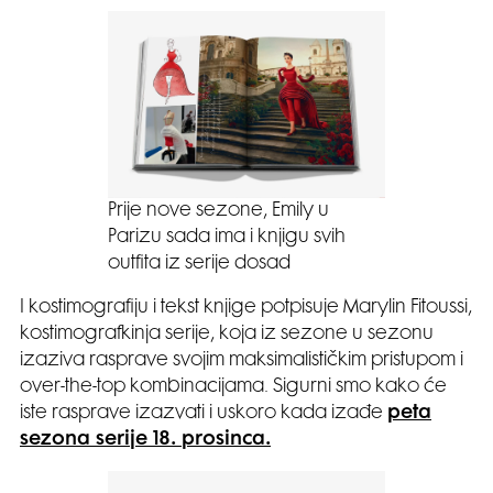
Prije nove sezone, Emily u
Parizu sada ima i knjigu svih
outfita iz serije dosad
I kostimografiju i tekst knjige potpisuje Marylin Fitoussi,
kostimografkinja serije, koja iz sezone u sezonu
izaziva rasprave svojim maksimalističkim pristupom i
over-the-top kombinacijama. Sigurni smo kako će
iste rasprave izazvati i uskoro kada izađe
peta
sezona serije 18. prosinca.