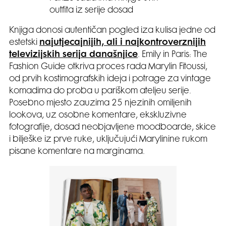
outfita iz serije dosad
Knjiga donosi autentičan pogled iza kulisa jedne od
estetski
najutjecajnijih, ali i najkontroverznijih
televizijskih serija današnjice
. Emily in Paris: The
Fashion Guide otkriva proces rada Marylin Fitoussi,
od prvih kostimografskih ideja i potrage za vintage
komadima do proba u pariškom ateljeu serije.
Posebno mjesto zauzima 25 njezinih omiljenih
lookova, uz osobne komentare, ekskluzivne
fotografije, dosad neobjavljene moodboarde, skice
i bilješke iz prve ruke, uključujući Marylinine rukom
pisane komentare na marginama.