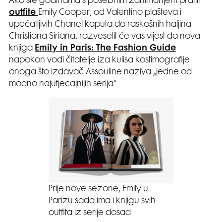
Ako ste godinama s posebnim zanimanjem pratili
outfite
Emily Cooper, od Valentino plašteva i
upečatljivih Chanel kaputa do raskošnih haljina
Christiana Siriana, razveselit će vas vijest da nova
knjiga
Emily in Paris: The Fashion Guide
napokon vodi čitatelje iza kulisa kostimografije
onoga što izdavač Assouline naziva „jedne od
modno najutjecajnijih serija“.
Prije nove sezone, Emily u
Parizu sada ima i knjigu svih
outfita iz serije dosad