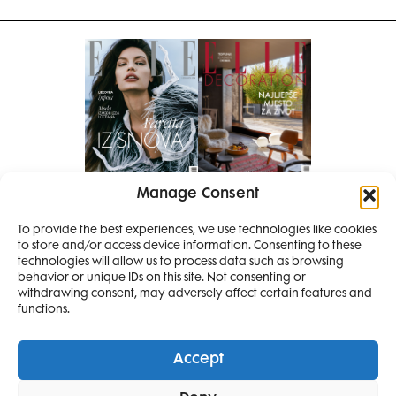
Manage Consent
Pretplati se na časopis
PRETPLATITE SE
To provide the best experiences, we use technologies like cookies
to store and/or access device information. Consenting to these
SMANJI
technologies will allow us to process data such as browsing
behavior or unique IDs on this site. Not consenting or
withdrawing consent, may adversely affect certain features and
4 IZDANJA
functions.
MAGAZINA ELLE
I 2 IZDANJA ELLE
Accept
DECORATIONA +
Elle Projects
Elle Beauty Awards
Elle Style Awards