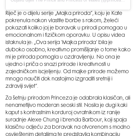
Objavu dijeli The Prince and Princess of Wales (@princeandprincessofwales)
Riječ je o dijelu serije „Majka priroda“, koju je Kate
pokrenula nakon vlastite borbe s rakom, želeći
pokazati koliko joj je boravak u prirodi pomogao u
emocionalnom i fizičkom oporavku. U opisu videa
istaknula je: „Ova serija ‘Majka priroda’ bila je
duboko osobno, kreativno promišljanje o tome kako
mi je priroda pomogla u ozdravljenju. No ona je
ujedno i priča o snazi prirode i kreativnosti u
zajedničkom iscjeljenju. Od majke prirode možemo
mnogo naučiti dok nastojimo izgraditi sretniji i
zdraviji svijet“.
Za šetnju prirodom Princeza je odabrala klasičan, ali
nenametljivo moderan seoski stil. Nosila je dugi kaki
kaput s kontrastnim korduroj ovratnikom iz ranije
suradnje Alexe Chung i brenda Barbour, koji spaja
klasičnu odjeću za boravak na otvorenom s modno
osviještenim detaljima te predstavlja kombinaciju