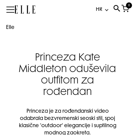
0
Elle
Elle
Princeza Kate
Middleton oduševila
outfitom za
rođendan
Princeza je za rođendanski video
odabrala bezvremenski seoski stil, spoj
klasične 'outdoor' elegancije i suptilnog
modnog zaokreta.