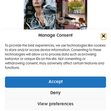
Manage Consent
Pretplati se na časopis
PRETPLATITE SE
To provide the best experiences, we use technologies like cookies
to store and/or access device information. Consenting to these
technologies will allow us to process data such as browsing
behavior or unique IDs on this site. Not consenting or
withdrawing consent, may adversely affect certain features and
functions.
Accept
Elle Projects
Elle Beauty Awards
Elle Style Awards
Deny
Horoskop
Elle stav
Lifestyle
Decoration
View preferences
POLITIKA PRIVATNOSTI
OPĆI UVJETI KORIŠTENJA
IMPRESSUM