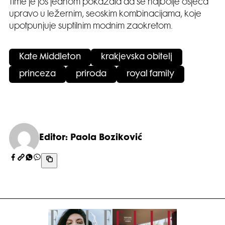
Time je još jednom pokazala da se najbolje osjeća
upravo u ležernim, seoskim kombinacijama, koje
upotpunjuje suptilnim modnim zaokretom.
Kate Middleton
krakjevska obitelj
princeza
priroda
royal family
Editor: Paola Boziković