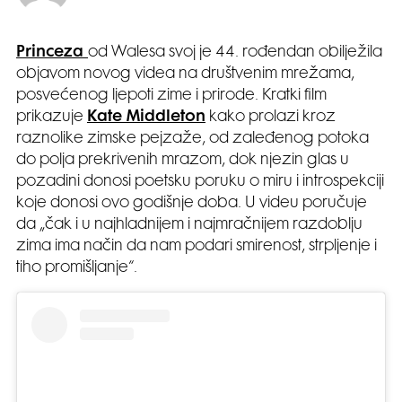
Princeza
od Walesa svoj je 44. rođendan obilježila
objavom novog videa na društvenim mrežama,
posvećenog ljepoti zime i prirode. Kratki film
prikazuje
Kate Middleton
kako prolazi kroz
raznolike zimske pejzaže, od zaleđenog potoka
do polja prekrivenih mrazom, dok njezin glas u
pozadini donosi poetsku poruku o miru i introspekciji
koje donosi ovo godišnje doba. U videu poručuje
da „čak i u najhladnijem i najmračnijem razdoblju
zima ima način da nam podari smirenost, strpljenje i
tiho promišljanje“.