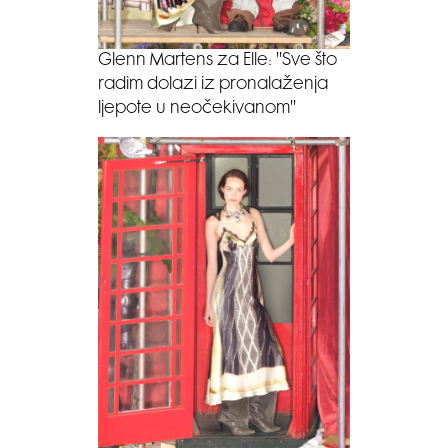
Glenn Martens za Elle: ''Sve što
radim dolazi iz pronalaženja
ljepote u neočekivanom''