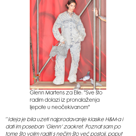
Glenn Martens za Elle: ''Sve što
radim dolazi iz pronalaženja
ljepote u neočekivanom''
‘’
Ideja je bila uzeti najprodavanije klasike H&M-a i
dati im poseban ‘Glenn’ zaokret. Poznat sam po
tome što volim raditi s nečim što već postoji, poput