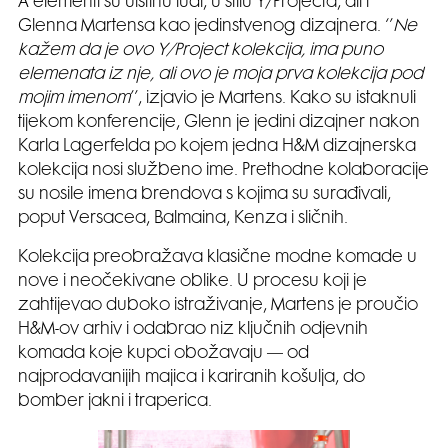
A elementi su uistinu ludi, u stilu Y/Projecta, ali i
Glenna Martensa kao jedinstvenog dizajnera. ‘’
Ne
kažem da je ovo Y/Project kolekcija, ima puno
elemenata iz nje, ali ovo je moja prva kolekcija pod
mojim imenom
’’, izjavio je Martens. Kako su istaknuli
tijekom konferencije, Glenn je jedini dizajner nakon
Karla Lagerfelda po kojem jedna H&M dizajnerska
kolekcija nosi službeno ime. Prethodne kolaboracije
su nosile imena brendova s kojima su surađivali,
poput Versacea, Balmaina, Kenza i sličnih.
Kolekcija preobražava klasične modne komade u
nove i neočekivane oblike. U procesu koji je
zahtijevao duboko istraživanje, Martens je proučio
H&M-ov arhiv i odabrao niz ključnih odjevnih
komada koje kupci obožavaju — od
najprodavanijih majica i kariranih košulja, do
bomber jakni i traperica.