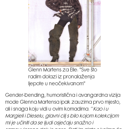
Glenn Martens za Elle: ''Sve što
radim dolazi iz pronalaženja
ljepote u neočekivanom''
Gender-bending, humoristična i avangardna vizija
mode Glenna Martensa ipak zauzima prvo mjesto,
ali i snaga koju vidi u ovim komadima. ‘’
Kao i u
Margieli i Dieselu, glavni cilj s bilo kojom kolekcijom
mi je učiniti da se ljudi osjećaju snažno i