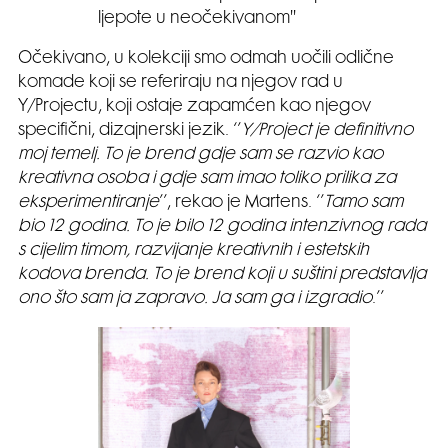
ljepote u neočekivanom''
Očekivano, u kolekciji smo odmah uočili odlične
komade koji se referiraju na njegov rad u
Y/Projectu, koji ostaje zapamćen kao njegov
specifični, dizajnerski jezik. ‘’
Y/Project je definitivno
moj temelj. To je brend gdje sam se razvio kao
kreativna osoba i gdje sam imao toliko prilika za
eksperimentiranje
’’, rekao je Martens. ‘’
Tamo sam
bio 12 godina. To je bilo 12 godina intenzivnog rada
s cijelim timom, razvijanje kreativnih i estetskih
kodova brenda. To je brend koji u suštini predstavlja
ono što sam ja zapravo. Ja sam ga i izgradio
.’’