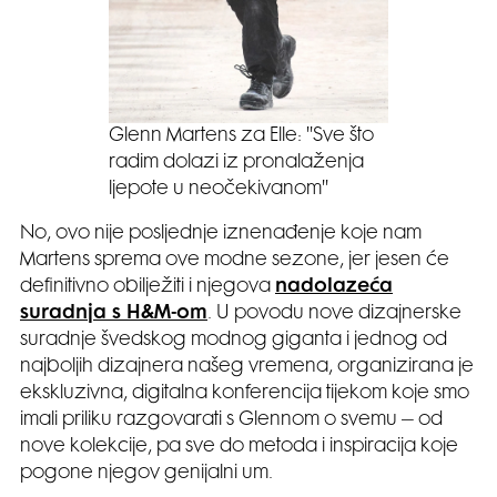
Glenn Martens za Elle: ''Sve što
radim dolazi iz pronalaženja
ljepote u neočekivanom''
No, ovo nije posljednje iznenađenje koje nam
Martens sprema ove modne sezone, jer jesen će
definitivno obilježiti i njegova
nadolazeća
suradnja s H&M-om
. U povodu nove dizajnerske
suradnje švedskog modnog giganta i jednog od
najboljih dizajnera našeg vremena, organizirana je
ekskluzivna, digitalna konferencija tijekom koje smo
imali priliku razgovarati s Glennom o svemu – od
nove kolekcije, pa sve do metoda i inspiracija koje
pogone njegov genijalni um.