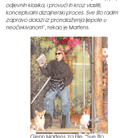
odjevnih klasika, i provući ih kroz vlastiti,
konceptualni dizajnerski proces. Sve što radim
zapravo dolazi iz pronalaženja ljepote u
neočekivanom
’’, rekao je Martens.
Glenn Martens za Elle: ''Sve što