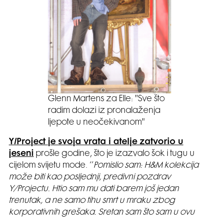
Glenn Martens za Elle: ''Sve što
radim dolazi iz pronalaženja
ljepote u neočekivanom''
Y/Project je svoja vrata i atelje zatvorio u
jeseni
prošle godine, što je izazvalo šok i tugu u
cijelom svijetu mode. ‘’
Pomislio sam: H&M kolekcija
može biti kao posljednji, predivni pozdrav
Y/Projectu. Htio sam mu dati barem još jedan
trenutak, a ne samo tihu smrt u mraku zbog
korporativnih grešaka. Sretan sam što sam u ovu