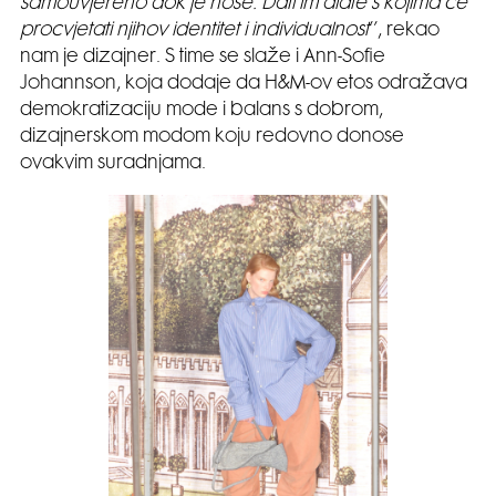
samouvjereno dok je nose. Dati im alate s kojima će
procvjetati njihov identitet i individualnost
’’, rekao
nam je dizajner. S time se slaže i Ann-Sofie
Johannson, koja dodaje da H&M-ov etos odražava
demokratizaciju mode i balans s dobrom,
dizajnerskom modom koju redovno donose
ovakvim suradnjama.