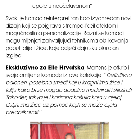
ljepote u neočekivanom''
Svaki je komad reinterpretiran kao izvanredan novi
dizajn koji se poigrava s trompe-l’œil efektom i
mogućnostima personalizacije. Razni se komadi
mogu mijenjati zahvaljujući tehnikama oblikovanja
poput folije i žice, koje odjeći daju skulpturalan
izgled.
Ekskluzivno za Elle Hrvatska
, Martens je otkrio i
svoje omiljene komade iz ove kolekcije. ‘’
Definitivno
baloneri, posebno smeđi koji u kragni ima žice i
foliju kako bi se mogao dodatno modelirati i stilizirati.
Također, takva je i karirana košulja koja u cijeloj
duljini ima žice uz pomoć kojih se može cijela
preoblikovati
.’’