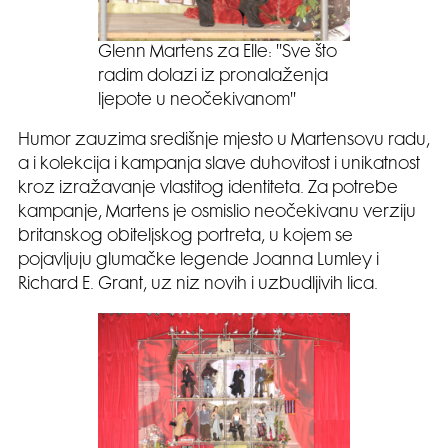
Glenn Martens za Elle: ''Sve što
radim dolazi iz pronalaženja
ljepote u neočekivanom''
Humor zauzima središnje mjesto u Martensovu radu,
a i kolekcija i kampanja slave duhovitost i unikatnost
kroz izražavanje vlastitog identiteta. Za potrebe
kampanje, Martens je osmislio neočekivanu verziju
britanskog obiteljskog portreta, u kojem se
pojavljuju glumačke legende Joanna Lumley i
Richard E. Grant, uz niz novih i uzbudljivih lica.