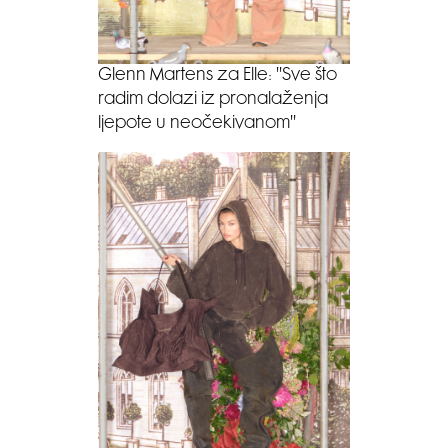
Glenn Martens za Elle: ''Sve što
radim dolazi iz pronalaženja
ljepote u neočekivanom''