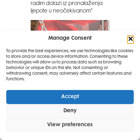
radim dolazi iz pronalaženja
ljepote u neočekivanom''
Manage Consent
To provide the best experiences, we use technologies like cookies
to store and/or access device information. Consenting to these
SMANJI
technologies will allow us to process data such as browsing
behavior or unique IDs on this site. Not consenting or
withdrawing consent, may adversely affect certain features and
4 IZDANJA
functions.
MAGAZINA ELLE
I 2 IZDANJA ELLE
Accept
DECORATIONA +
Deny
POKLON
ZA
SAMO
49,99
View preferences
Glenn Martens za Elle: ''Sve što
EURA
radim dolazi iz pronalaženja