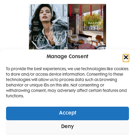
Manage Consent
Pretplati se na časopis
To provide the best experiences, we use technologies like cookies
PRETPLATITE SE
to store and/or access device information. Consenting to these
SMANJI
technologies will allow us to process data such as browsing
behavior or unique IDs on this site. Not consenting or
withdrawing consent, may adversely affect certain features and
4 IZDANJA
functions.
MAGAZINA ELLE
I 2 IZDANJA ELLE
Accept
DECORATIONA +
Elle Projects
Elle Beauty Awards
Elle Style Awards
Deny
POKLON
ZA
Horoskop
Elle stav
Lifestyle
Decoration