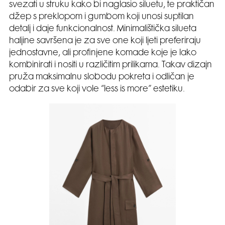
svezati u struku kako bi naglasio siluetu, te praktičan
džep s preklopom i gumbom koji unosi suptilan
detalj i daje funkcionalnost. Minimalištička silueta
haljine savršena je za sve one koji ljeti preferiraju
jednostavne, ali profinjene komade koje je lako
kombinirati i nositi u različitim prilikama. Takav dizajn
pruža maksimalnu slobodu pokreta i odličan je
odabir za sve koji vole “less is more” estetiku.