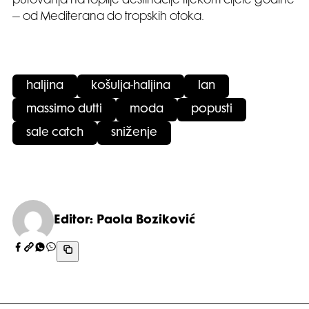
putovanja na toplije destinacije tijekom cijele godine
– od Mediterana do tropskih otoka.
haljina
košulja-haljina
lan
massimo dutti
moda
popusti
sale catch
sniženje
Editor: Paola Boziković