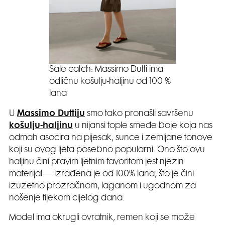
Sale catch: Massimo Dutti ima
odličnu košulju-haljinu od 100 %
lana
U
Massimo Duttiju
smo tako pronašli savršenu
košulju-haljinu
u nijansi tople smeđe boje koja nas
odmah asocira na pijesak, sunce i zemljane tonove
koji su ovog ljeta posebno popularni. Ono što ovu
haljinu čini pravim ljetnim favoritom jest njezin
materijal — izrađena je od 100% lana, što je čini
izuzetno prozračnom, laganom i ugodnom za
nošenje tijekom cijelog dana.
Model ima okrugli ovratnik, remen koji se može