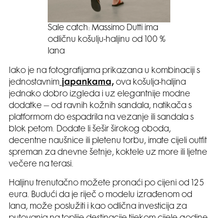
Sale catch: Massimo Dutti ima
odličnu košulju-haljinu od 100 %
lana
Iako je na fotografijama prikazana u kombinaciji s
jednostavnim
japankama,
ova košulja-haljina
jednako dobro izgleda i uz elegantnije modne
dodatke – od ravnih kožnih sandala, natikača s
platformom do espadrila na vezanje ili sandala s
blok petom. Dodate li šešir širokog oboda,
decentne naušnice ili pletenu torbu, imate cijeli outfit
spreman za dnevne šetnje, koktele uz more ili ljetne
večere na terasi.
Haljinu trenutačno možete pronaći po cijeni od 125
eura. Budući da je riječ o modelu izrađenom od
lana, može poslužiti i kao odlična investicija za