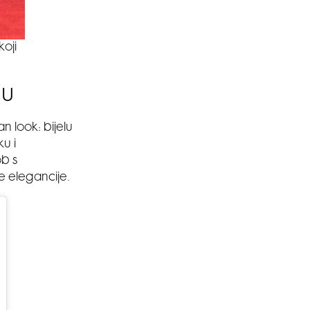
oji
hu
n look: bijelu
u i
ob s
e elegancije.