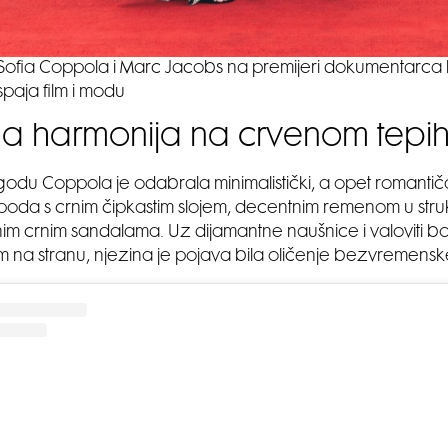
Sofia Coppola i Marc Jacobs na premijeri dokumentarca k
spaja film i modu
 harmonija na crvenom tepi
godu Coppola je odabrala minimalistički, a opet romantiča
 poda s crnim čipkastim slojem, decentnim remenom u struk
im crnim sandalama. Uz dijamantne naušnice i valoviti b
m na stranu, njezina je pojava bila oličenje bezvremensk