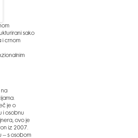
rnom
ukturirani sako
a i crnom
SMANJI
enzionalnim
u na
ijama.
eč je o
u i osobnu
jnera, ovo je
ton iz 2007.
ku – s osobom