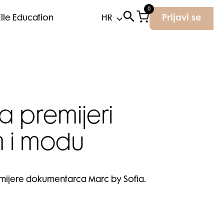
0
Elle Education
Prijavi se
a premijeri
m i modu
emijere dokumentarca Marc by Sofia.