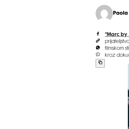
Paola
“Marc by 
prijateljs
filmskom st
kroz dokume