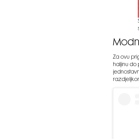
Modna
Za ovu pri
haljinu do
jednostavn
razdjeljko