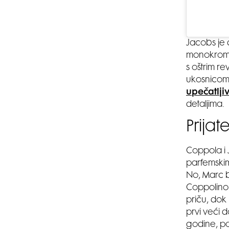
Jacobs je d
monokromat
s oštrim r
ukosnicom 
upečatlji
detaljima.
Prijat
Coppola i 
parfemski
No, Marc by
Coppolinom
priču, dok 
prvi veći 
godine, pa