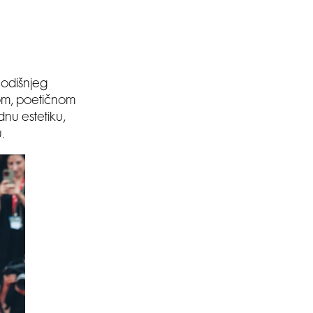
godišnjeg
nom, poetičnom
dnu estetiku,
.