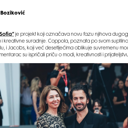
 Boziković
Sofia”
je projekt koji označava novu fazu njihova dugo
tva i kreativne suradnje. Coppola, poznata po svom suptil
ilu, i Jacobs, koji već desetljećima oblikuje suvremenu mo
ntarac su ispričali priču o modi, kreativnosti i prijateljstvu