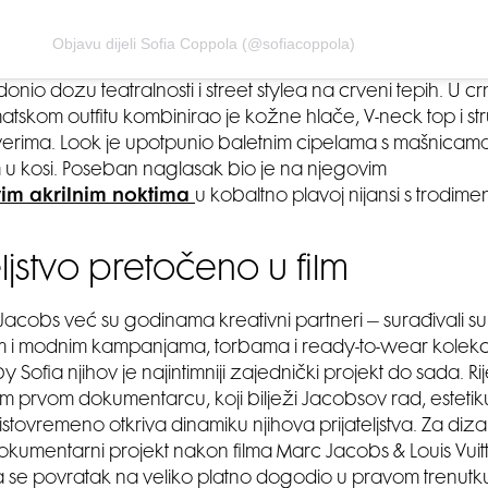
Objavu dijeli Sofia Coppola (@sofiacoppola)
onio dozu teatralnosti i street stylea na crveni tepih. U c
skom outfitu kombinirao je kožne hlače, V-neck top i str
everima. Look je upotpunio baletnim cipelama s mašnicam
u kosi. Poseban naglasak bio je na njegovim
vim akrilnim noktima
u kobaltno plavoj nijansi s trodim
eljstvo pretočeno u film
Jacobs već su godinama kreativni partneri – surađivali s
m i modnim kampanjama, torbama i ready-to-wear kolekc
 Sofia njihov je najintimniji zajednički projekt do sada. Rij
 prvom dokumentarcu, koji bilježi Jacobsov rad, estetik
istovremeno otkriva dinamiku njihova prijateljstva. Za diza
dokumentarni projekt nakon filma Marc Jacobs & Louis Vuit
 se povratak na veliko platno dogodio u pravom trenut